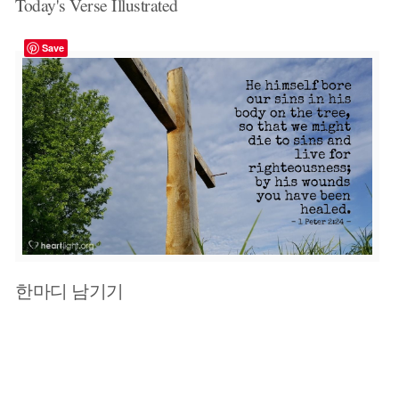
Today's Verse Illustrated
Save
한마디 남기기