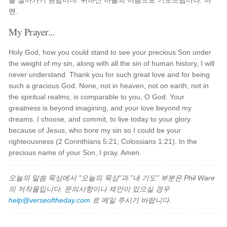
늘 살아가기 원합니다. 귀하신 아들의 이름으로 기도드립니다. 아
멘.
My Prayer...
Holy God, how you could stand to see your precious Son under
the weight of my sin, along with all the sin of human history, I will
never understand. Thank you for such great love and for being
such a gracious God. None, not in heaven, not on earth, not in
the spiritual realms, is comparable to you, O God. Your
greatness is beyond imagining, and your love beyond my
dreams. I choose, and commit, to live today to your glory
because of Jesus, who bore my sin so I could be your
righteousness (2 Corinthians 5:21; Colossians 1:21). In the
precious name of your Son, I pray. Amen.
오늘의 말씀 묵상에서 "오늘의 묵상"과 "내 기도" 부분은 Phil Ware
의 저작물입니다. 문의사항이나 제안이 있으실 경우
help@verseoftheday.com
로 메일 주시기 바랍니다.