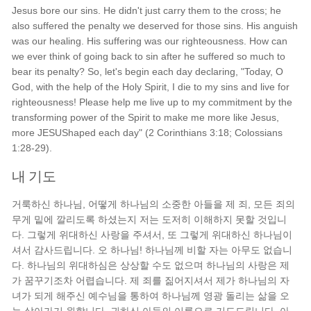
Jesus bore our sins. He didn't just carry them to the cross; he
also suffered the penalty we deserved for those sins. His anguish
was our healing. His suffering was our righteousness. How can
we ever think of going back to sin after he suffered so much to
bear its penalty? So, let's begin each day declaring, "Today, O
God, with the help of the Holy Spirit, I die to my sins and live for
righteousness! Please help me live up to my commitment by the
transforming power of the Spirit to make me more like Jesus,
more JESUShaped each day" (2 Corinthians 3:18; Colossians
1:28-29).
내 기도
거룩하신 하나님, 어떻게 하나님의 소중한 아들을 제 죄, 모든 죄의
무게 밑에 깔리도록 하셨는지 저는 도저히 이해하지 못할 것입니
다. 그렇게 위대하신 사랑을 주셔서, 또 그렇게 위대하신 하나님이
셔서 감사드립니다. 오 하나님! 하나님께 비할 자는 아무도 없습니
다. 하나님의 위대하심은 상상할 수도 없으며 하나님의 사랑은 제
가 꿈꾸기조차 어렵습니다. 제 죄를 짊어지셔서 제가 하나님의 자
녀가 되게 해주신 예수님을 통하여 하나님께 영광 돌리는 삶을 오