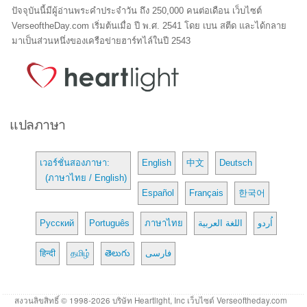
ปัจจุบันนี้มีผู้อ่านพระคำประจำวัน ถึง 250,000 คนต่อเดือน เว็บไซต์
VerseoftheDay.com เริ่มต้นเมื่อ ปี พ.ศ. 2541 โดย เบน สตีด และได้กลาย
มาเป็นส่วนหนึ่งของเครือข่ายฮาร์ทไล์ในปี 2543
แปลภาษา
เวอร์ชั่นสองภาษา:
English
中文
Deutsch
(ภาษาไทย / English)
Español
Français
한국어
Русский
Português
ภาษาไทย
اللغة العربية
اُردو
हिन्दी
தமிழ்
తెలుగు
فارسی
สงวนลิขสิทธิ์ © 1998-2026 บริษัท Heartlight, Inc เว็บไซต์ Verseoftheday.com