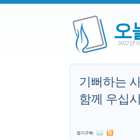
오
2022년 
기뻐하는 사
함께 우십시
정기구독: