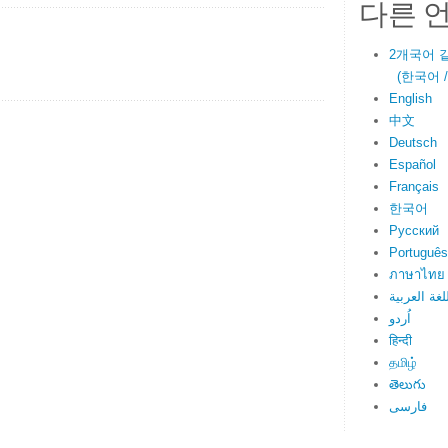
다른 
2개국어 
(한국어 / E
English
中文
Deutsch
Español
Français
한국어
Русский
Português
ภาษาไทย
لغة العربية
اُردو
हिन्दी
தமிழ்
తెలుగు
فارسی