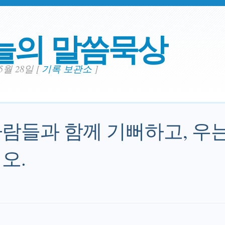
늘의 말씀묵상
05월 28일
[
기록 보관소
]
람들과 함께 기뻐하고, 우
오.