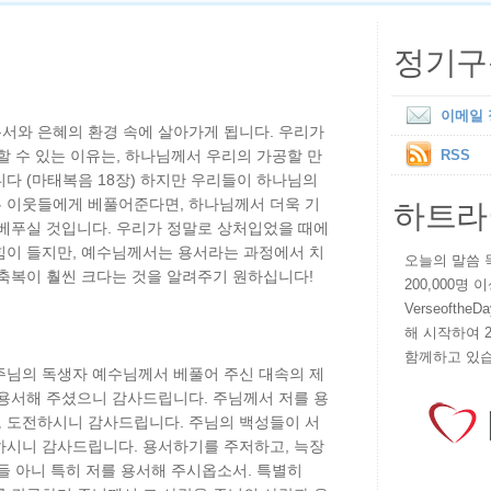
정기구
이메일
서와 은혜의 환경 속에 살아가게 됩니다. 우리가
할 수 있는 이유는, 하나님께서 우리의 가공할 만
RSS
다 (마태복음 18장) 하지만 우리들이 하나님의
하트라
 이웃들에게 베풀어준다면, 하나님께서 더욱 기
 베푸실 것입니다. 우리가 정말로 상처입었을 때에
힘이 들지만, 예수님께서는 용서라는 과정에서 치
오늘의 말씀 묵상
축복이 훨씬 크다는 것을 알려주기 원하십니다!
200,000명
VerseoftheD
해 시작하여 
함께하고 있습
주님의 독생자 예수님께서 베풀어 주신 대속의 제
 용서해 주셨으니 감사드립니다. 주님께서 저를 용
 도전하시니 감사드립니다. 주님의 백성들이 서
하시니 감사드립니다. 용서하기를 주저하고, 늑장
들 아니 특히 저를 용서해 주시옵소서. 특별히