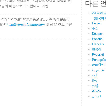
다른 
기를 간구하며 주님께서 그 사람을 주님의 사랑과 은
수님의 이름으로 기도합니다. 아멘.
2개국어 
(한국어 / E
과 "내 기도" 부분은 Phil Ware 의 저작물입니
English
 경우
help@verseoftheday.com
로 메일 주시기 바
中文
Deutsch
Español
Français
한국어
Русский
Português
ภาษาไทย
لغة العربية
اُردو
हिन्दी
தமிழ்
తెలుగు
فارسی