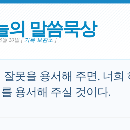
늘의 말씀묵상
08월 20일
[
기록 보관소
]
 잘못을 용서해 주면, 너희
를 용서해 주실 것이다.