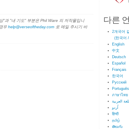
다른 
과 "내 기도" 부분은 Phil Ware 의 저작물입니
 경우
help@verseoftheday.com
로 메일 주시기 바
2개국어 
(한국어 / E
English
中文
Deutsch
Español
Français
한국어
Русский
Português
ภาษาไทย
اللغة العرب
اُردو
हिन्दी
தமிழ்
తెలుగు