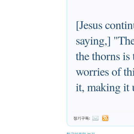
[Jesus contin
saying,] "Th
the thorns is
worries of th
it, making it 
정기구독: