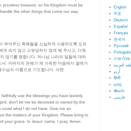
our priceless treasure, so his Kingdom must be
English
n handle the other things that come our way
中文
Deutsch
Español
Français
한국어
없이 부어주신 축복들을 신실하게 사용하도록 도와
Русский
에게 속지 않고 소유당하지 않게 해 주시고, 더욱
Português
내지 않기를 원합니다. 하나님 나라의 일들에 대하
ภาษาไทย
소서. 아버지의 은혜가 제 가득한 마음에서 열매가
لغة العربية
예수님의 이름으로 기도합니다. 아멘.
اُردو
हिन्दी
தமிழ்
తెలుగు
faithfully use the blessings you have lavishly
فارسی
irit, don't let me be deceived or owned by the
to covet what I do not have. Give me an
ut the matters of your Kingdom. Please bring to
ull of your grace. In Jesus' name, I pray. Amen.