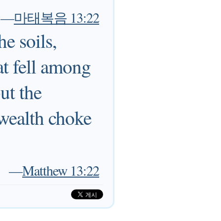
—
마태복음 13:22
he soils,
at fell among
ut the
 wealth choke
—
Matthew 13:22