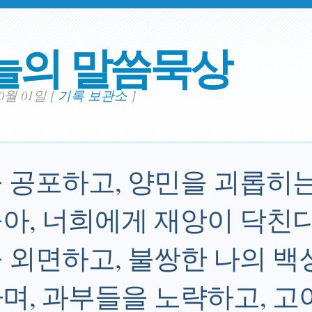
늘의 말씀묵상
10월 01일
[
기록 보관소
]
 공포하고, 양민을 괴롭히는
아, 너희에게 재앙이 닥친다
 외면하고, 불쌍한 나의 백
며, 과부들을 노략하고, 고