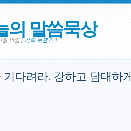
늘의 말씀묵상
10월 18일
[
기록 보관소
]
 기다려라. 강하고 담대하게