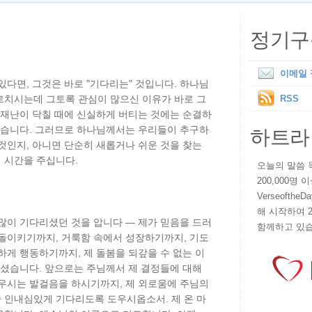
정기구
이메일
있다면, 그것은 바로 "기다리는" 것입니다. 하나님
르치시는데 그토록 관심이 많으신 이유가 바로 그
RSS
 재난이 닥칠 때에 신실하게 버티는 것에는 순결하
하트라
 있습니다. 그러므로 하나님께서는 우리들이 추구하
것인지, 아니면 단순히 새롭거나 쉬운 것을 찾는
 시간을 주십니다.
오늘의 말씀 묵상
200,000명
VerseoftheD
해 시작하여 
많이 기다리셨던 것을 압니다 — 제가 믿음을 드러
함께하고 있습
 돌이키기까지, 거룩함 속에서 성장하기까지, 기도
하게 행동하기까지, 제 돌봄을 되갚을 수 없는 이
리셨습니다. 앞으로는 주님께서 제 결정들에 대해
채우시는 발걸음을 하시기까지, 제 외로움에 주님의
 인내심있게 기다리도록 도우시옵소서. 제 온 마