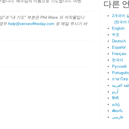
다른 
합니다. 예수님의 이름으로 기도합니다. 아멘.
2개국어 
과 "내 기도" 부분은 Phil Ware 의 저작물입니
(한국어 / E
 경우
help@verseoftheday.com
로 메일 주시기 바
English
中文
Deutsch
Español
Français
한국어
Русский
Português
ภาษาไทย
لغة العربية
اُردو
हिन्दी
தமிழ்
తెలుగు
فارسی