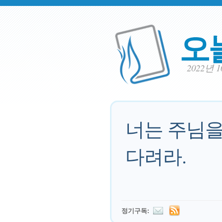
오
2022년 
너는 주님을
다려라.
정기구독: