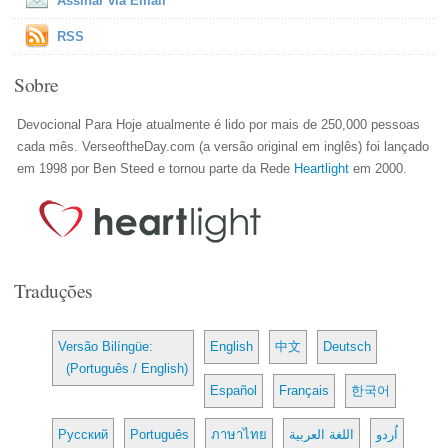
Assinar via Email
RSS
Sobre
Devocional Para Hoje atualmente é lido por mais de 250,000 pessoas
cada mês. VerseoftheDay.com (a versão original em inglês) foi lançado
em 1998 por Ben Steed e tornou parte da Rede
Heartlight
em 2000.
Traduções
Versão Bilíngüe:
English
中文
Deutsch
(Português / English)
Español
Français
한국어
Русский
Português
ภาษาไทย
اللغة العربية
اُردو