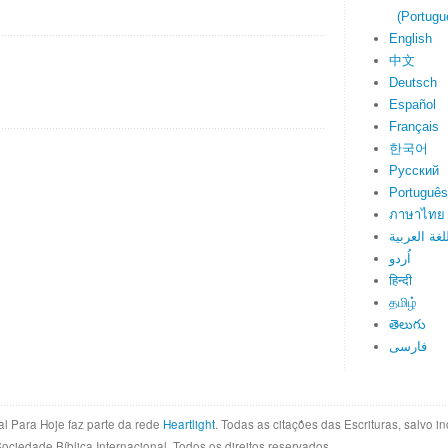
(Portuguê
English
中文
Deutsch
Español
Français
한국어
Русский
Português
ภาษาไทย
لغة العربية
اُردو
हिन्दी
தமிழ்
తెలుగు
فارسی
al Para Hoje faz parte da rede
Heartlight
. Todas as citações das Escrituras, salvo 
Sociedade Bíblica Internacional. Todos os direitos reservados.