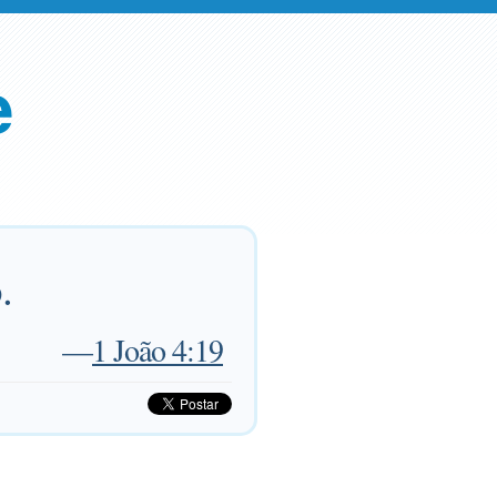
e
.
—
1 João 4:19