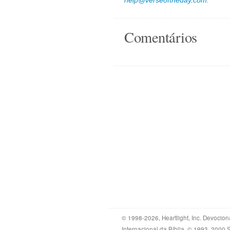
help@verseoftheday.com
."
Comentários
© 1998-2026, Heartlight, Inc. Devocion
Internacional da Bíblia. © 1993, 2000 