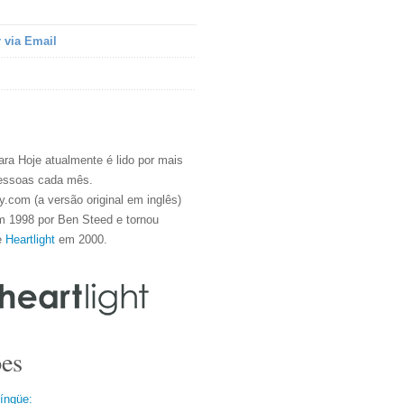
 via Email
ra Hoje atualmente é lido por mais
essoas cada mês.
.com (a versão original em inglês)
m 1998 por Ben Steed e tornou
e
Heartlight
em 2000.
es
língüe: