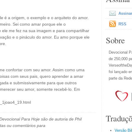
Assinar
le é a origem, o exemplo e o arquiteto do amor.
meiro. Sei como amar porque ele o
RSS
 ele me fez na sua imagem e para compartilhar
Sobre
otivação e o pináculo do amor. Eu amo porque ele
pre.
Devocional Pa
de 250,000 p
VerseoftheDay
 me confortar com seu amor. Assim como uma
foi lançado e
coisas com seus pais, quero aprender a amar
parte da Red
negada e submissivamente para que outros
merecer seu amor, somente recebê-lo. Em
l_1joao4_19.html
Traduçõ
evocional Para Hoje são de autoria de Phil
tas ou comentários para
Versão Bi