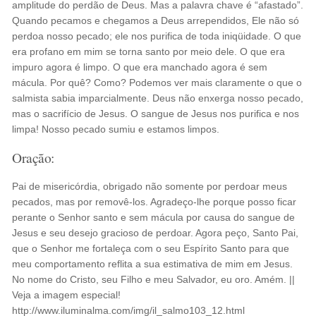
amplitude do perdão de Deus. Mas a palavra chave é “afastado”.
Quando pecamos e chegamos a Deus arrependidos, Ele não só
perdoa nosso pecado; ele nos purifica de toda iniqüidade. O que
era profano em mim se torna santo por meio dele. O que era
impuro agora é limpo. O que era manchado agora é sem
mácula. Por quê? Como? Podemos ver mais claramente o que o
salmista sabia imparcialmente. Deus não enxerga nosso pecado,
mas o sacrifício de Jesus. O sangue de Jesus nos purifica e nos
limpa! Nosso pecado sumiu e estamos limpos.
Oração:
Pai de misericórdia, obrigado não somente por perdoar meus
pecados, mas por removê-los. Agradeço-lhe porque posso ficar
perante o Senhor santo e sem mácula por causa do sangue de
Jesus e seu desejo gracioso de perdoar. Agora peço, Santo Pai,
que o Senhor me fortaleça com o seu Espírito Santo para que
meu comportamento reflita a sua estimativa de mim em Jesus.
No nome do Cristo, seu Filho e meu Salvador, eu oro. Amém. ||
Veja a imagem especial!
http://www.iluminalma.com/img/il_salmo103_12.html