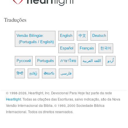
Traduções
Versão Bilíngüe:
English
中文
Deutsch
(Português / English)
Español
Français
한국어
Русский
Português
ภาษาไทย
اللغة العربية
اُردو
हिन्दी
தமிழ்
తెలుగు
فارسی
© 1998-2026, Heartlight, Inc. Devocional Para Hoje faz parte da rede
Heartlight
. Todas as citações das Escrituras, salvo indicação, são da Nova
Versão Internacional da Bíblia. © 1993, 2000 Sociedade Bíblica
Internacional. Todos os direitos reservados.