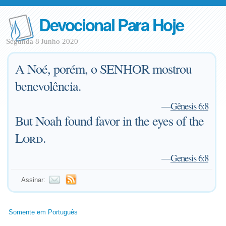
Devocional Para Hoje
Segunda 8 Junho 2020
A Noé, porém, o SENHOR mostrou
benevolência.
—
Gênesis 6:8
But Noah found favor in the eyes of the
Lord
.
—
Genesis 6:8
Assinar:
Somente em Português