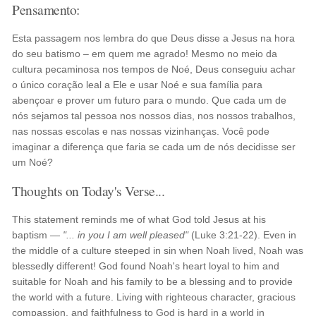
Pensamento:
Esta passagem nos lembra do que Deus disse a Jesus na hora
do seu batismo – em quem me agrado! Mesmo no meio da
cultura pecaminosa nos tempos de Noé, Deus conseguiu achar
o único coração leal a Ele e usar Noé e sua família para
abençoar e prover um futuro para o mundo. Que cada um de
nós sejamos tal pessoa nos nossos dias, nos nossos trabalhos,
nas nossas escolas e nas nossas vizinhanças. Você pode
imaginar a diferença que faria se cada um de nós decidisse ser
um Noé?
Thoughts on Today's Verse...
This statement reminds me of what God told Jesus at his
baptism —
"... in you I am well pleased"
(Luke 3:21-22). Even in
the middle of a culture steeped in sin when Noah lived, Noah was
blessedly different! God found Noah's heart loyal to him and
suitable for Noah and his family to be a blessing and to provide
the world with a future. Living with righteous character, gracious
compassion, and faithfulness to God is hard in a world in