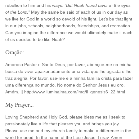
rebellion to him and his ways.
"But Noah found favor in the eyes
of the
Lord
."
May the same be said of each of us in our day as
we live for God in a world so devoid of his light. Let's be that light
in our jobs, schools, neighborhoods, friendships, and recreation.
Can you imagine the difference we would ultimately make if each
of us decided to be like Noah?
Oração:
Amoroso Pastor e Santo Deus, por favor, abençoe-me na minha
busca de viver apaixonadamente uma vida que lhe agrada e lhe
traz alegria. Por favor, use-me e a minha família cristã para fazer
uma diferença no mundo. No nome do Senhor Jesus eu oro.
Amém. || http://www.iluminalma.com/img/il_genesis6_22.html
My Prayer...
Loving Shepherd and Holy God, please bless me as I seek to
passionately live a life that pleases you and brings you joy.
Please use me and my church family to make a difference in the
world for good. In the name of the
Lord
Jesus, I pray. Amen.