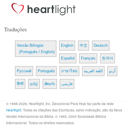
Traduções
Versão Bilíngüe:
English
中文
Deutsch
(Português / English)
Español
Français
한국어
Русский
Português
ภาษาไทย
اللغة العربية
اُردو
हिन्दी
தமிழ்
తెలుగు
فارسی
© 1998-2026, Heartlight, Inc. Devocional Para Hoje faz parte da rede
Heartlight
. Todas as citações das Escrituras, salvo indicação, são da Nova
Versão Internacional da Bíblia. © 1993, 2000 Sociedade Bíblica
Internacional. Todos os direitos reservados.