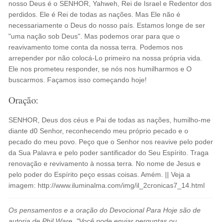
nosso Deus é o SENHOR, Yahweh, Rei de Israel e Redentor dos
perdidos. Ele é Rei de todas as nações. Mas Ele não é
necessariamente o Deus do nosso país. Estamos longe de ser
"uma nação sob Deus". Mas podemos orar para que o
reavivamento tome conta da nossa terra. Podemos nos
arrepender por não colocá-Lo primeiro na nossa própria vida.
Ele nos prometeu responder, se nós nos humilharmos e O
buscarmos. Façamos isso começando hoje!
Oração:
SENHOR, Deus dos céus e Pai de todas as nações, humilho-me
diante d0 Senhor, reconhecendo meu próprio pecado e o
pecado do meu povo. Peço que o Senhor nos reavive pelo poder
da Sua Palavra e pelo poder santificador do Seu Espírito. Traga
renovação e revivamento à nossa terra. No nome de Jesus e
pelo poder do Espírito peço essas coisas. Amém. || Veja a
imagem: http://www.iluminalma.com/img/il_2cronicas7_14.html
Os pensamentos e a oração do Devocional Para Hoje são de
autoria de Phil Ware. "Você pode enviar perguntas ou