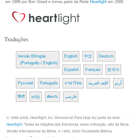
em 1998 por Ben Steed e tornou parte da Rede
Heartlight
em 2000.
Traduções
Versão Bilíngüe:
English
中文
Deutsch
(Português / English)
Español
Français
한국어
Русский
Português
ภาษาไทย
اللغة العربية
اُردو
हिन्दी
தமிழ்
తెలుగు
فارسی
© 1998-2026, Heartlight, Inc. Devocional Para Hoje faz parte da rede
Heartlight
. Todas as citações das Escrituras, salvo indicação, são da Nova
Versão Internacional da Bíblia. © 1993, 2000 Sociedade Bíblica