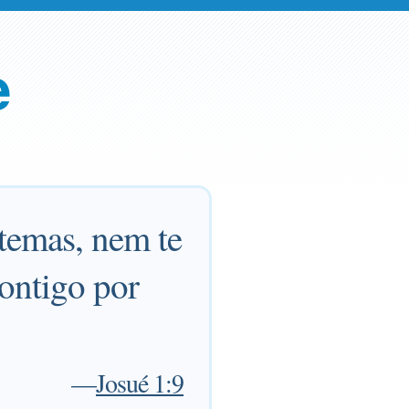
e
 temas, nem te
ontigo por
—
Josué 1:9