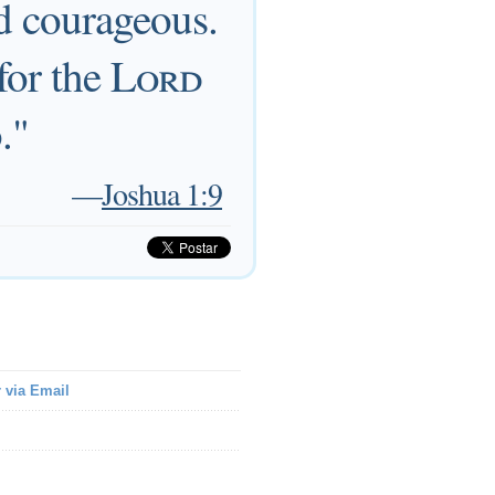
d courageous.
for the
Lord
."
—
Joshua 1:9
 via Email