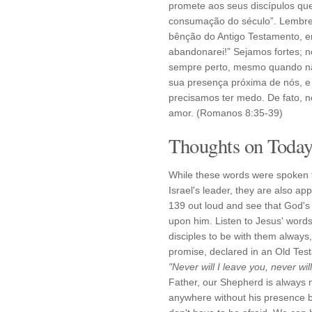
promete aos seus discípulos que 
consumação do século”. Lembre
bênção do Antigo Testamento, em
abandonarei!” Sejamos fortes; n
sempre perto, mesmo quando nã
sua presença próxima de nós, 
precisamos ter medo. De fato,
amor. (Romanos 8:35-39)
Thoughts on Today'
While these words were spoken 
Israel's leader, they are also a
139 out loud and see that God's p
upon him. Listen to Jesus' word
disciples to be with them alway
promise, declared in an Old Tes
"Never will I leave you, never will
Father, our Shepherd is always n
anywhere without his presence b