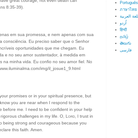
 have great courage; not even death can
Português
ns 8:35-39).
ภาษาไทย
لغة العربية
اُردو
हिन्दी
 apenas em sua promessa, e nem apenas com sua
தமிழ்
 consciência. Eu preciso saber que o Senhor
తెలుగు
 incríveis oportunidades que me chegam. Eu
فارسی
uda e no seu amor sustentador, à medida em
s na minha vida. Eu confio no seu amor fiel. No
/www.iluminalma.com/img/il_josue1_9.html
 your promises or in your spiritual presence, but
 know you are near when I respond to the
e before me. I need to be confident in your help
 rigorous challenges in my life. O,
Lord
, I trust in
t to being strong and courageous because you
clare this faith. Amen.