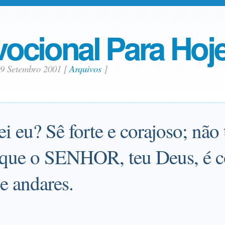
ocional Para Hoj
9 Setembro 2001
[
Arquivos
]
i eu? Sê forte e corajoso; não
rque o SENHOR, teu Deus, é c
e andares.