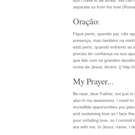
don't have to be afraid. We can
separate us from his love (Roma
Oração:
Fique perto, querido pai, não
presença, mas também na minha
está perto, quando enfrento as
preciso ter confiança na sua aj
que lido com os grandes desafio
nome de Jesus. Amém. || http:/
My Prayer...
Be near, dear Father, not just in
also in my awareness. I need to
incredible opportunities you plac
and sustaining love as I face the
your unfailing love, so I commi
are with me. In Jesus' name, I de