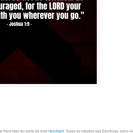
al Para Hoje faz parte da rede
Heartlight
. Todas as citações das Escrituras, salvo 