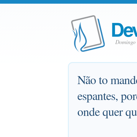
Dev
Domingo 
Não to mande
espantes, po
onde quer qu