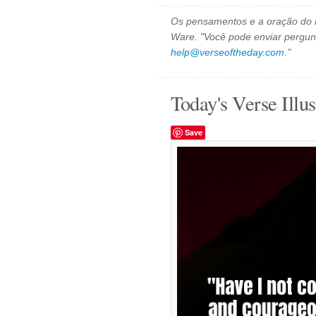
Os pensamentos e a oração do D
Ware. "Você pode enviar pergun
help@verseoftheday.com
."
Today's Verse Illus
Save