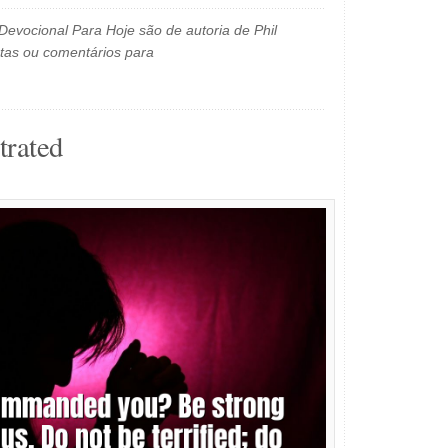
evocional Para Hoje são de autoria de Phil
tas ou comentários para
trated