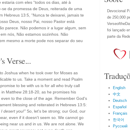
estaria com eles “todos os dias, até à
-se da promessa de Deus, reiterada de uma
Devocional Pa
 Hebreus 13:5, “Nunca te deixarei, jamais te
de 250,000 p
osso Deus, nosso Pai, nosso Pastor está
VerseoftheDay
o parece. Não podemos ir a lugar algum, sem
foi lançado e
e em nós, Não estamos sozinhos. Não
parte da Red
 nem mesmo a morte pode nos separar do seu
s Verse...
Traduçõ
to Joshua when he took over for Moses as
pplicable to us. Take a moment and read Psalm
romise to be with us is for all who truly call
English
s in Matthew 28:18-20, as he promises his
中文
s, even to the close of the age. Remember God's
Deutsch
tament blessing and reiterated in Hebrews 13:5:
Español
 I desert you!"
So, let's be strong; our God, our
Français
ear, even if it doesn't seem so. We cannot go
한국어
eing near us and in us. We are not alone. We
Русский