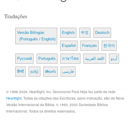
Traduções
Versão Bilíngüe:
English
中文
Deutsch
(Português / English)
Español
Français
한국어
Русский
Português
ภาษาไทย
اللغة العربية
اُردو
हिन्दी
தமிழ்
తెలుగు
فارسی
© 1998-2026, Heartlight, Inc. Devocional Para Hoje faz parte da rede
Heartlight
. Todas as citações das Escrituras, salvo indicação, são da Nova
Versão Internacional da Bíblia. © 1993, 2000 Sociedade Bíblica
Internacional. Todos os direitos reservados.