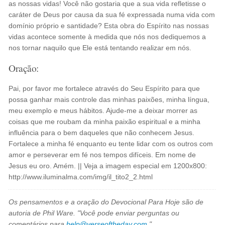
as nossas vidas! Você não gostaria que a sua vida refletisse o
caráter de Deus por causa da sua fé expressada numa vida com
domínio próprio e santidade? Esta obra do Espírito nas nossas
vidas acontece somente à medida que nós nos dediquemos a
nos tornar naquilo que Ele está tentando realizar em nós.
Oração:
Pai, por favor me fortalece através do Seu Espírito para que
possa ganhar mais controle das minhas paixões, minha língua,
meu exemplo e meus hábitos. Ajude-me a deixar morrer as
coisas que me roubam da minha paixão espiritual e a minha
influência para o bem daqueles que não conhecem Jesus.
Fortalece a minha fé enquanto eu tente lidar com os outros com
amor e perseverar em fé nos tempos difíceis. Em nome de
Jesus eu oro. Amém. || Veja a imagem especial em 1200x800:
http://www.iluminalma.com/img/il_tito2_2.html
Os pensamentos e a oração do Devocional Para Hoje são de
autoria de Phil Ware. "Você pode enviar perguntas ou
comentários para
help@verseoftheday.com
."