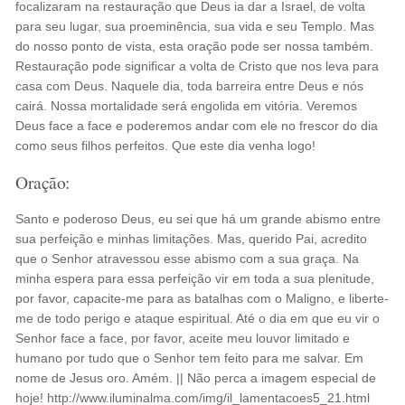
focalizaram na restauração que Deus ia dar a Israel, de volta
para seu lugar, sua proeminência, sua vida e seu Templo. Mas
do nosso ponto de vista, esta oração pode ser nossa também.
Restauração pode significar a volta de Cristo que nos leva para
casa com Deus. Naquele dia, toda barreira entre Deus e nós
cairá. Nossa mortalidade será engolida em vitória. Veremos
Deus face a face e poderemos andar com ele no frescor do dia
como seus filhos perfeitos. Que este dia venha logo!
Oração:
Santo e poderoso Deus, eu sei que há um grande abismo entre
sua perfeição e minhas limitações. Mas, querido Pai, acredito
que o Senhor atravessou esse abismo com a sua graça. Na
minha espera para essa perfeição vir em toda a sua plenitude,
por favor, capacite-me para as batalhas com o Maligno, e liberte-
me de todo perigo e ataque espiritual. Até o dia em que eu vir o
Senhor face a face, por favor, aceite meu louvor limitado e
humano por tudo que o Senhor tem feito para me salvar. Em
nome de Jesus oro. Amém. || Não perca a imagem especial de
hoje! http://www.iluminalma.com/img/il_lamentacoes5_21.html