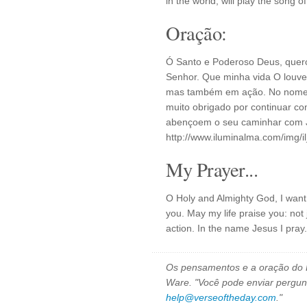
in the world, will play the song 
Oração:
Ó Santo e Poderoso Deus, quero
Senhor. Que minha vida O louv
mas também em ação. No nome d
muito obrigado por continuar c
abençoem o seu caminhar com J
http://www.iluminalma.com/img/
My Prayer...
O Holy and Almighty God, I want 
you. May my life praise you: not j
action. In the name Jesus I pray
Os pensamentos e a oração do D
Ware. "Você pode enviar pergun
help@verseoftheday.com
."