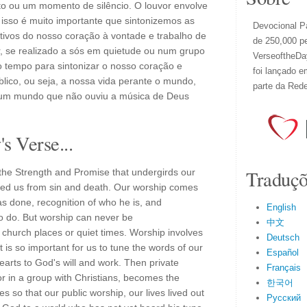
o ou um momento de silêncio. O louvor envolve
 isso é muito importante que sintonizemos as
Devocional Pa
tivos do nosso coração à vontade e trabalho de
de 250,000 p
ar, se realizado a sós em quietude ou num grupo
VerseoftheDay
 o tempo para sintonizar o nosso coração e
foi lançado e
blico, ou seja, a nossa vida perante o mundo,
parte da Red
um mundo que não ouviu a música de Deus
s Verse...
Traduçõ
the Strength and Promise that undergirds our
ved us from sin and death. Our worship comes
as done, recognition of who he is, and
English
 to do. But worship can never be
中文
o church places or quiet times. Worship involves
Deutsch
it is so important for us to tune the words of our
Español
arts to God's will and work. Then private
Français
or in a group with Christians, becomes the
한국어
es so that our public worship, our lives lived out
Русский