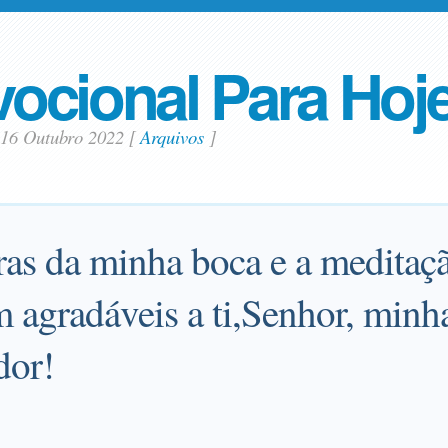
ocional Para Hoj
16 Outubro 2022
[
Arquivos
]
ras da minha boca e a medita
m agradáveis a ti,Senhor, minh
dor!