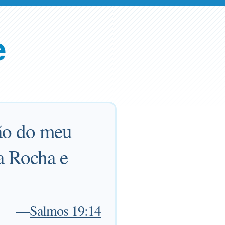
e
ção do meu
a Rocha e
—
Salmos 19:14