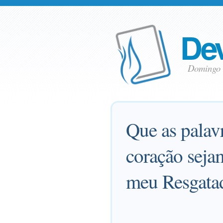
Dev
Domingo 
Que as palav
coração seja
meu Resgata