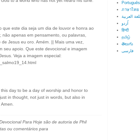
of God to a world who has not yet heard his tune.
Português
ภาษาไทย
لغة العربية
اُردو
 que este dia seja um dia de louvor e honra ao
हिन्दी
e; não apenas em pensamento, ou palavras,
தமிழ்
e Jesus eu oro. Amém. || Mais uma vez,
తెలుగు
om seu apoio. Que este devocional e imagem
فارسی
esus. Veja a imagem especial:
il_salmo19_14.html
this day to be a day of worship and honor to
ust in thought, not just in words, but also in
. Amen.
evocional Para Hoje são de autoria de Phil
tas ou comentários para