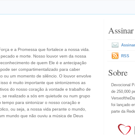
Assinar
Assinar
 Força e a Promessa que fortalece a nossa vida.
o pecado e morte. Nosso louvor vem da nossa
RSS
, reconhecimento de quem Ele é e antecipação
Sobre
o pode ser compartimentalizado para caber
o ou um momento de silêncio. O louvor envolve
 isso é muito importante que sintonizemos as
Devocional Pa
tivos do nosso coração à vontade e trabalho de
de 250,000 p
ar, se realizado a sós em quietude ou num grupo
VerseoftheDay
 o tempo para sintonizar o nosso coração e
foi lançado e
blico, ou seja, a nossa vida perante o mundo,
parte da Red
um mundo que não ouviu a música de Deus