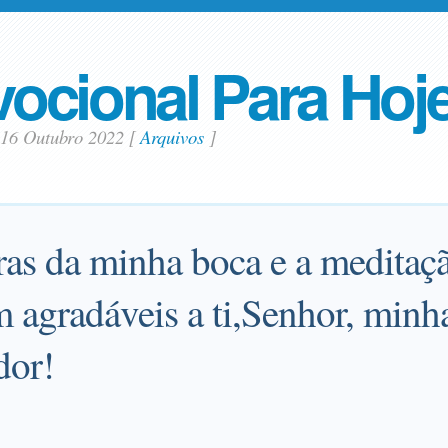
ocional Para Hoj
16 Outubro 2022
[
Arquivos
]
ras da minha boca e a medita
m agradáveis a ti,Senhor, minh
dor!