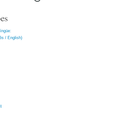
es
língüe:
s / English)
ال