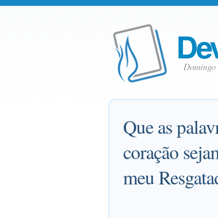
Dev
Domingo 
Que as palav
coração seja
meu Resgata