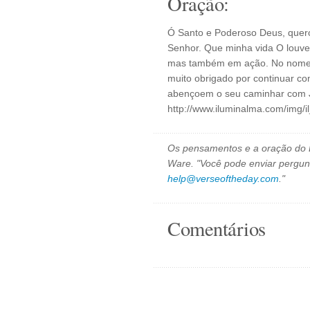
Oração:
Ó Santo e Poderoso Deus, quero
Senhor. Que minha vida O louv
mas também em ação. No nome d
muito obrigado por continuar c
abençoem o seu caminhar com J
http://www.iluminalma.com/img/
Os pensamentos e a oração do D
Ware. "Você pode enviar pergun
help@verseoftheday.com
."
Comentários