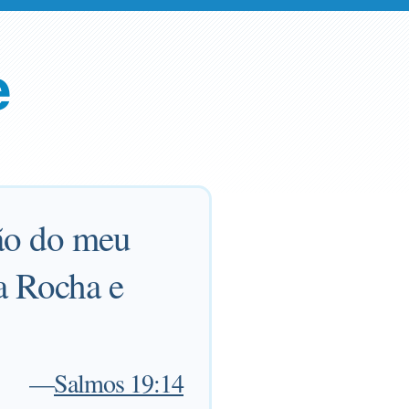
e
ção do meu
a Rocha e
—
Salmos 19:14