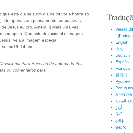
Traduçõ
 que este dia seja um dia de louvor e honra ao
e; não apenas em pensamento, ou palavras,
e Jesus eu oro. Amém. || Mais uma vez,
Versão Bi
om seu apoio. Que este devocional e imagem
(Portuguê
esus. Veja a imagem especial:
English
il_salmo19_14.html
中文
Deutsch
Español
evocional Para Hoje são de autoria de Phil
Français
tas ou comentários para
한국어
Русский
Português
ภาษาไทย
لغة العربية
اُردو
हिन्दी
தமிழ்
తెలుగు