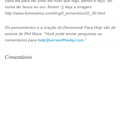
cada dia para ser justo em tudo que digo, penso e faço. No
nome de Jesus eu oro. Amém. || Veja a imagem
http://www.iluminalma.com/img/il_proverbios10_30.html
Os pensamentos e a oração do Devocional Para Hoje são de
autoria de Phil Ware. "Você pode enviar perguntas ou
comentários para
help@verseoftheday.com
."
Comentários