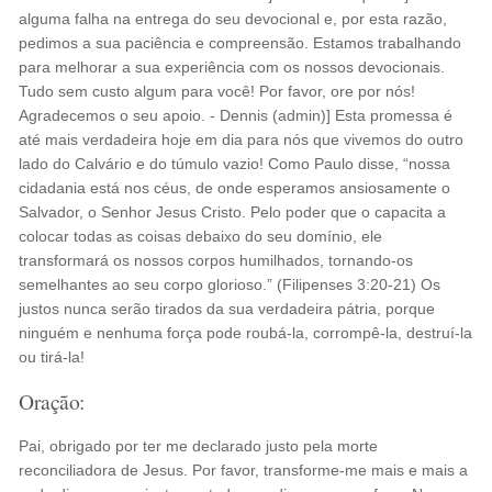
alguma falha na entrega do seu devocional e, por esta razão,
pedimos a sua paciência e compreensão. Estamos trabalhando
para melhorar a sua experiência com os nossos devocionais.
Tudo sem custo algum para você! Por favor, ore por nós!
Agradecemos o seu apoio. - Dennis (admin)] Esta promessa é
até mais verdadeira hoje em dia para nós que vivemos do outro
lado do Calvário e do túmulo vazio! Como Paulo disse, “nossa
cidadania está nos céus, de onde esperamos ansiosamente o
Salvador, o Senhor Jesus Cristo. Pelo poder que o capacita a
colocar todas as coisas debaixo do seu domínio, ele
transformará os nossos corpos humilhados, tornando-os
semelhantes ao seu corpo glorioso.” (Filipenses 3:20-21) Os
justos nunca serão tirados da sua verdadeira pátria, porque
ninguém e nenhuma força pode roubá-la, corrompê-la, destruí-la
ou tirá-la!
Oração:
Pai, obrigado por ter me declarado justo pela morte
reconciliadora de Jesus. Por favor, transforme-me mais e mais a