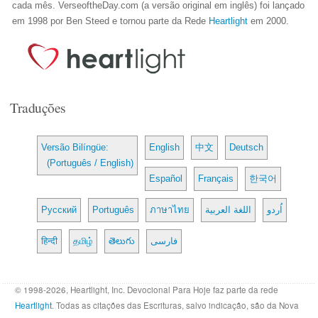
cada mês. VerseoftheDay.com (a versão original em inglês) foi lançado
em 1998 por Ben Steed e tornou parte da Rede
Heartlight
em 2000.
Traduções
Versão Bilíngüe:
English
中文
Deutsch
(Português / English)
Español
Français
한국어
Русский
Português
ภาษาไทย
اللغة العربية
اُردو
हिन्दी
தமிழ்
తెలుగు
فارسی
© 1998-2026, Heartlight, Inc. Devocional Para Hoje faz parte da rede
Heartlight
. Todas as citações das Escrituras, salvo indicação, são da Nova