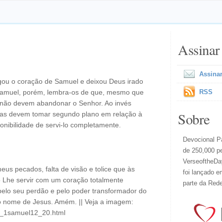
Assinar
Assinar
agou o coração de Samuel e deixou Deus irado
 Samuel, porém, lembra-os de que, mesmo que
RSS
 não devem abandonar o Senhor. Ao invés
Sobre
icas devem tomar segundo plano em relação à
onibilidade de servi-lo completamente.
Devocional Pa
de 250,000 p
VerseoftheDay
eus pecados, falta de visão e tolice que às
foi lançado e
 Lhe servir com um coração totalmente
parte da Red
pelo seu perdão e pelo poder transformador do
No nome de Jesus. Amém. || Veja a imagem:
il_1samuel12_20.html