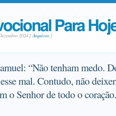
ocional Para Hoj
 Dezembro 2024
[
Arquivos
]
amuel: “Não tenham medo. De 
 esse mal. Contudo, não deixe
am o Senhor de todo o coração