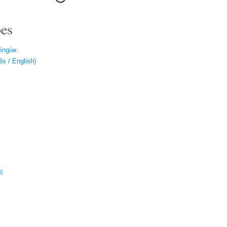
es
língüe:
s / English)
ال