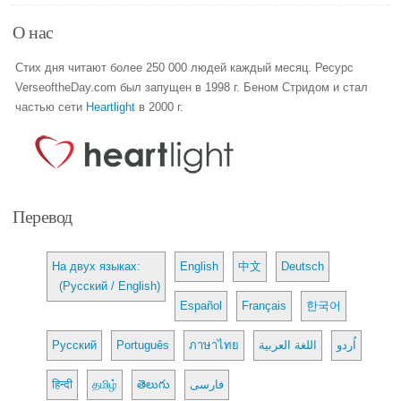
О нас
Стих дня читают более 250 000 людей каждый месяц. Ресурс
VerseoftheDay.com был запущен в 1998 г. Беном Стридом и стал
частью сети
Heartlight
в 2000 г.
Перевод
На двух языках:
English
中文
Deutsch
(Русский / English)
Español
Français
한국어
Русский
Português
ภาษาไทย
اللغة العربية
اُردو
हिन्दी
தமிழ்
తెలుగు
فارسی