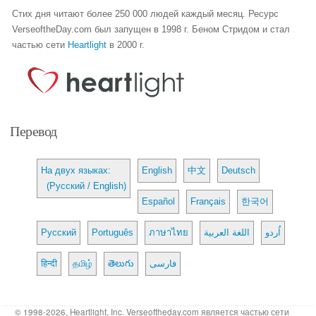
Стих дня читают более 250 000 людей каждый месяц. Ресурс
VerseoftheDay.com был запущен в 1998 г. Беном Стридом и стал
частью сети
Heartlight
в 2000 г.
Перевод
На двух языках:
English
中文
Deutsch
(Русский / English)
Español
Français
한국어
Русский
Português
ภาษาไทย
اللغة العربية
اُردو
हिन्दी
தமிழ்
తెలుగు
فارسی
© 1998-2026, Heartlight, Inc. Verseoftheday.com является частью сети