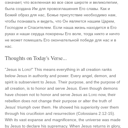
означает, что вселенная во все свое широте и великолепии,
была создана Им для провозглашения Его славы. Как и
Божий образ для нас, Божье присутствие необходимо нам,
чтобы познавать и видеть, что Он является нашим Царем,
Господом и Спасителем. Если наша жизнь находится в Его
руках и наши сердца покорены Его воле, тогда никто и ничто
не может помешать Его окончательной победе для нас и в
нас.
Thoughts on Today's Verse...
"Jesus is
Lord
!" This means everything in all creation ranks
below Jesus in authority and power. Every angel, demon, and
spirit is subservient to Jesus. Their purpose, and the purpose of
all creation, is to honor and serve Jesus. Even though demons
have chosen not to honor and serve Jesus as
Lord
now, their
rebellion does not change their purpose or alter the truth of
Jesus' triumph over them. He showed his superiority over them
through his crucifixion and resurrection (Colossians 2:12-15).
With its vast expanse and magnificence, the universe was made
by Jesus to declare his supremacy. When Jesus returns in glory,