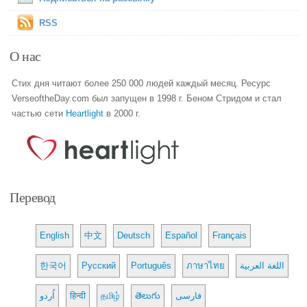
RSS
О нас
Стих дня читают более 250 000 людей каждый месяц. Ресурс
VerseoftheDay.com был запущен в 1998 г. Беном Стридом и стал
частью сети
Heartlight
в 2000 г.
Перевод
English
中文
Deutsch
Español
Français
한국어
Русский
Português
ภาษาไทย
اللغة العربية
اُردو
हिन्दी
தமிழ்
తెలుగు
فارسی