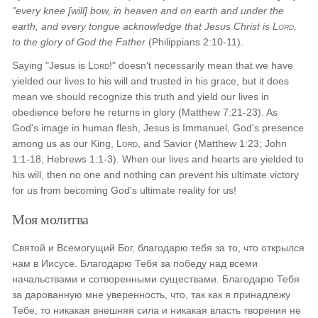
"every knee [will] bow, in heaven and on earth and under the
earth, and every tongue acknowledge that Jesus Christ is
Lord
,
to the glory of God the Father
(Philippians 2:10-11).
Saying "Jesus is
Lord
!" doesn't necessarily mean that we have
yielded our lives to his will and trusted in his grace, but it does
mean we should recognize this truth and yield our lives in
obedience before he returns in glory (Matthew 7:21-23). As
God's image in human flesh, Jesus is Immanuel, God's presence
among us as our King,
Lord
, and Savior (Matthew 1:23; John
1:1-18; Hebrews 1:1-3). When our lives and hearts are yielded to
his will, then no one and nothing can prevent his ultimate victory
for us from becoming God's ultimate reality for us!
Моя молитва
Святой и Всемогущий Бог, благодарю тебя за то, что открылся
нам в Иисусе. Благодарю Тебя за победу над всеми
начальствами и сотворенными существами. Благодарю Тебя
за дарованную мне уверенность, что, так как я принадлежу
Тебе, то никакая внешняя сила и никакая власть творения не