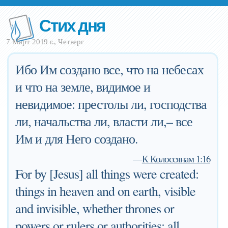
Стих дня
7 Март 2019 г., Четверг
Ибо Им создано все, что на небесах
и что на земле, видимое и
невидимое: престолы ли, господства
ли, начальства ли, власти ли,– все
Им и для Него создано.
—
К Колоссянам 1:16
For by [Jesus] all things were created:
things in heaven and on earth, visible
and invisible, whether thrones or
powers or rulers or authorities; all