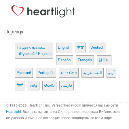
Перевод
На двух языках:
English
中文
Deutsch
(Русский / English)
Español
Français
한국어
Русский
Português
ภาษาไทย
اللغة العربية
اُردو
हिन्दी
தமிழ்
తెలుగు
فارسی
© 1998-2026, Heartlight, Inc. Verseoftheday.com является частью сети
Heartlight
. Все цитаты взяты из Синодального перевода Библии, если
не указано иначе. Все авторские права защищены во всем мире.