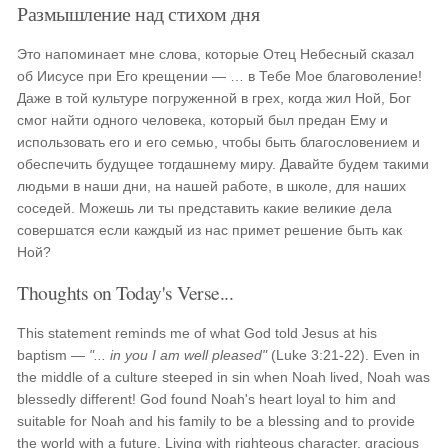
Размышление над стихом дня
Это напоминает мне слова, которые Отец Небесный сказал
об Иисусе при Его крещении — … в Тебе Мое благоволение!
Даже в той культуре погруженной в грех, когда жил Ной, Бог
смог найти одного человека, который был предан Ему и
использовать его и его семью, чтобы быть благословением и
обеспечить будущее тогдашнему миру. Давайте будем такими
людьми в наши дни, на нашей работе, в школе, для наших
соседей. Можешь ли ты представить какие великие дела
совершатся если каждый из нас примет решение быть как
Ной?
Thoughts on Today's Verse...
This statement reminds me of what God told Jesus at his
baptism —
"... in you I am well pleased"
(Luke 3:21-22). Even in
the middle of a culture steeped in sin when Noah lived, Noah was
blessedly different! God found Noah's heart loyal to him and
suitable for Noah and his family to be a blessing and to provide
the world with a future. Living with righteous character, gracious