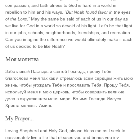
compassion, and faithfulness to God is hard in a world in
rebellion to him and his ways.
"But Noah found favor in the eyes
of the
Lord
."
May the same be said of each of us in our day as
we live for God in a world so devoid of his light. Let's be that light
in our jobs, schools, neighborhoods, friendships, and recreation.
Can you imagine the difference we would ultimately make if each
of us decided to be like Noah?
Моя молитва
Заботливый Пастырь и святой Господь, прошу Тебя,
благослови меня так как я стремлюсь всем сердцем жить мою
жизнь, чтобы угождать Тебе и прославить Тебя. Прошу Тебя,
используй меня и мою церковь, чтобы совершить великие
дела в окружающем меня мире. Во имя Господа Иисуса
Христа молюсь. Аминь.
My Prayer...
Loving Shepherd and Holy God, please bless me as I seek to
passionately live a life that pleases you and brings you joy.