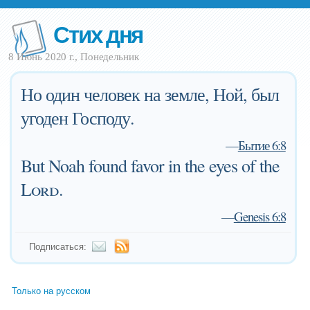
Стих дня
8 Июнь 2020 г., Понедельник
Но один человек на земле, Ной, был
угоден Господу.
—
Бытие 6:8
But Noah found favor in the eyes of the
Lord
.
—
Genesis 6:8
Подписаться:
Только на русском