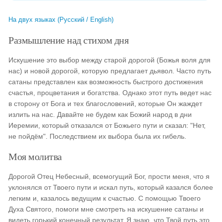
На двух языках (Русский / English)
Размышление над стихом дня
Искушение это выбор между старой дорогой (Божья воля для
нас) и новой дорогой, которую предлагает дьявол. Часто путь
сатаны представлен как возможность быстрого достижения
счастья, процветания и богатства. Однако этот путь ведет нас
в сторону от Бога и тех благословений, которые Он жаждет
излить на нас. Давайте не будем как Божий народ в дни
Иеремии, который отказался от Божьего пути и сказал: "Нет,
не пойдём". Последствием их выбора была их гибель.
Моя молитва
Дорогой Отец Небесный, всемогущий Бог, прости меня, что я
уклонялся от Твоего пути и искал путь, который казался более
легким и, казалось ведущим к счастью. С помощью Твоего
Духа Святого, помоги мне смотреть на искушение сатаны и
видеть горький конечный результат. Я знаю, что Твой путь это