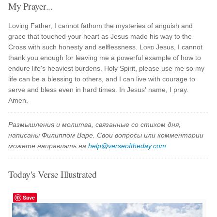
My Prayer...
Loving Father, I cannot fathom the mysteries of anguish and
grace that touched your heart as Jesus made his way to the
Cross with such honesty and selflessness.
Lord
Jesus, I cannot
thank you enough for leaving me a powerful example of how to
endure life's heaviest burdens. Holy Spirit, please use me so my
life can be a blessing to others, and I can live with courage to
serve and bless even in hard times. In Jesus' name, I pray.
Amen.
Размышления и молитва, связанные со стихом дня,
написаны Филиппом Варе. Свои вопросы или комментарии
можете направлять на
help@verseoftheday.com
Today's Verse Illustrated
Save