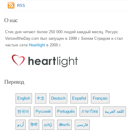
RSS
О нас
Стих дня читают более 250 000 людей каждый месяц. Ресурс
VerseoftheDay.com был запущен в 1998 г. Беном Стридом и стал
частью сети
Heartlight
в 2000 г.
Перевод
English
中文
Deutsch
Español
Français
한국어
Русский
Português
ภาษาไทย
اللغة العربية
اُردو
हिन्दी
தமிழ்
తెలుగు
فارسی