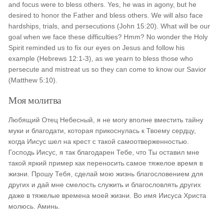
and focus were to bless others. Yes, he was in agony, but he
desired to honor the Father and bless others. We will also face
hardships, trials, and persecutions (John 15:20). What will be our
goal when we face these difficulties? Hmm? No wonder the Holy
Spirit reminded us to fix our eyes on Jesus and follow his
example (Hebrews 12:1-3), as we yearn to bless those who
persecute and mistreat us so they can come to know our Savior
(Matthew 5:10).
Моя молитва
Любящий Отец Небесный, я не могу вполне вместить тайну
муки и благодати, которая прикоснулась к Твоему сердцу,
когда Иисус шел на крест с такой самоотверженностью.
Господь Иисус, я так благодарен Тебе, что Ты оставил мне
такой яркий пример как переносить самое тяжелое время в
жизни. Прошу Тебя, сделай мою жизнь благословением для
других и дай мне смелость служить и благословлять других
даже в тяжелые времена моей жизни. Во имя Иисуса Христа
молюсь. Аминь.