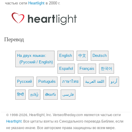
частью сети
Heartlight
в 2000 г.
Перевод
На двух языках:
English
中文
Deutsch
(Русский / English)
Español
Français
한국어
Русский
Português
ภาษาไทย
اللغة العربية
اُردو
हिन्दी
தமிழ்
తెలుగు
فارسی
© 1998-2026, Heartlight, Inc. Verseoftheday.com является частью сети
Heartlight
. Все цитаты взяты из Синодального перевода Библии, если
не указано иначе. Все авторские права защищены во всем мире.