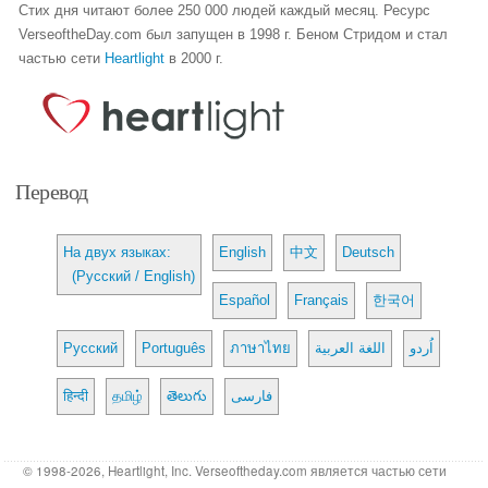
Стих дня читают более 250 000 людей каждый месяц. Ресурс
VerseoftheDay.com был запущен в 1998 г. Беном Стридом и стал
частью сети
Heartlight
в 2000 г.
Перевод
На двух языках:
English
中文
Deutsch
(Русский / English)
Español
Français
한국어
Русский
Português
ภาษาไทย
اللغة العربية
اُردو
हिन्दी
தமிழ்
తెలుగు
فارسی
© 1998-2026, Heartlight, Inc. Verseoftheday.com является частью сети