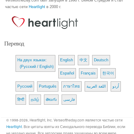
VerseoftheDay.com был запущен в 1998 г. Беном Стридом и стал
частью сети
Heartlight
в 2000 г.
Перевод
На двух языках:
English
中文
Deutsch
(Русский / English)
Español
Français
한국어
Русский
Português
ภาษาไทย
اللغة العربية
اُردو
हिन्दी
தமிழ்
తెలుగు
فارسی
© 1998-2026, Heartlight, Inc. Verseoftheday.com является частью сети
Heartlight
. Все цитаты взяты из Синодального перевода Библии, если
не указано иначе. Все авторские права защищены во всем мире.