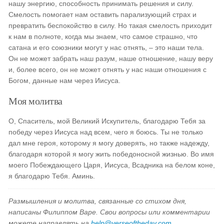
нашу энергию, способность принимать решения и силу.
Смелость помогает нам оставить парализующий страх и
превратить беспокойство в силу. Но такая смелость приходит
к нам в полноте, когда мы знаем, что самое страшно, что
сатана и его союзники могут у нас отнять, – это наши тела.
Он не может забрать наш разум, наше отношение, нашу веру
и, более всего, он не может отнять у нас наши отношения с
Богом, данные нам через Иисуса.
Моя молитва
О, Спаситель, мой Великий Искупитель, благодарю Тебя за
победу через Иисуса над всем, чего я боюсь. Ты не только
дал мне героя, которому я могу доверять, но также надежду,
благодаря которой я могу жить победоносной жизнью. Во имя
моего Побеждающего Царя, Иисуса, Всадника на белом коне,
я благодарю Тебя. Аминь.
Размышления и молитва, связанные со стихом дня,
написаны Филиппом Варе. Свои вопросы или комментарии
можете направлять на
help@verseoftheday.com