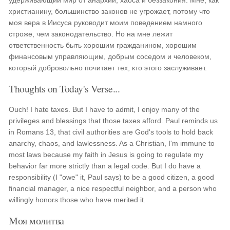
удерживающий мир от анархии, хаоса и беззакония. Мне, как
христианину, большинство законов не угрожает, потому что
моя вера в Иисуса руководит моим поведением намного
строже, чем законодательство. Но на мне лежит
ответственность быть хорошим гражданином, хорошим
финансовым управляющим, добрым соседом и человеком,
который добровольно почитает тех, кто этого заслуживает.
Thoughts on Today's Verse...
Ouch! I hate taxes. But I have to admit, I enjoy many of the
privileges and blessings that those taxes afford. Paul reminds us
in Romans 13, that civil authorities are God's tools to hold back
anarchy, chaos, and lawlessness. As a Christian, I'm immune to
most laws because my faith in Jesus is going to regulate my
behavior far more strictly than a legal code. But I do have a
responsibility (I "owe" it, Paul says) to be a good citizen, a good
financial manager, a nice respectful neighbor, and a person who
willingly honors those who have merited it.
Моя молитва