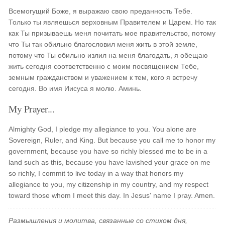
Всемогущий Боже, я выражаю свою преданность Тебе.
Только ты являешься верховным Правителем и Царем. Но так
как Ты призываешь меня почитать мое правительство, потому
что Ты так обильно благословил меня жить в этой земле,
потому что Ты обильно излил на меня благодать, я обещаю
жить сегодня соответственно с моим посвящением Тебе,
земным гражданством и уважением к тем, кого я встречу
сегодня. Во имя Иисуса я молю. Аминь.
My Prayer...
Almighty God, I pledge my allegiance to you. You alone are
Sovereign, Ruler, and King. But because you call me to honor my
government, because you have so richly blessed me to be in a
land such as this, because you have lavished your grace on me
so richly, I commit to live today in a way that honors my
allegiance to you, my citizenship in my country, and my respect
toward those whom I meet this day. In Jesus' name I pray. Amen.
Размышления и молитва, связанные со стихом дня,