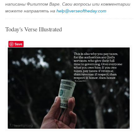
написаны Филиппом Варе. Свои вопросы или комментарии
можете направлять на
help@verseoftheday.com
Today's Verse Illustrated
Save