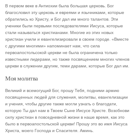
В первом веке в Антиохии была большая церковь. Бог
благословил эту церковь и евреями и язычниками, которые
обратились ко Христу, и Бог дал им много талантов. Эти
ученики были первыми последователями Иисуса, которые
стали называться христианами. Многие из этих новых
христиан учили и евангелизировали в своем городе. «Вместе
с другими многими» напоминает нам, что сила
первоапостольсокой церкви не была ограничена только
известными лидерами, но также посвящением многих членов
церкви в служении другим, теми дарами, которые Бог дал им.
Моя молитва
Великий и всемогущий Бог, прошу Тебя, подними армию
посвященных людей для служения, молитвы, евангелизации
и учения, чтобы другие также могли узнать о благодати,
которую Ты дал нам в Твоем Сыне Иисусе Христе. Возобнови
силу христиан в повседневной жизни в наше время, как это
было в первоапостольской церкви! Прошу это во имя Иисуса
Христа, моего Господа и Спасителя. Аминь.