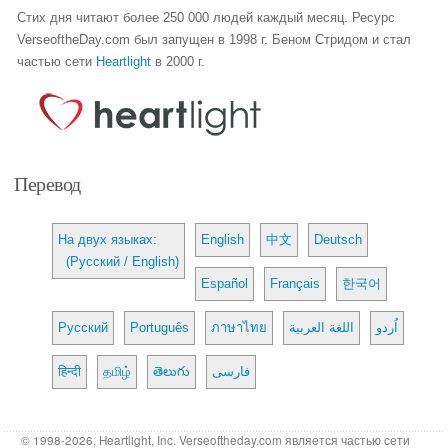
Стих дня читают более 250 000 людей каждый месяц. Ресурс
VerseoftheDay.com был запущен в 1998 г. Беном Стридом и стал
частью сети
Heartlight
в 2000 г.
Перевод
На двух языках:
English
中文
Deutsch
(Русский / English)
Español
Français
한국어
Русский
Português
ภาษาไทย
اللغة العربية
اُردو
हिन्दी
தமிழ்
తెలుగు
فارسی
© 1998-2026, Heartlight, Inc. Verseoftheday.com является частью сети