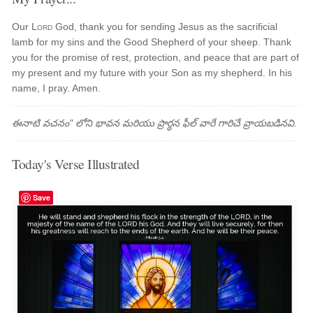
Our
Lord
God, thank you for sending Jesus as the sacrificial
lamb for my sins and the Good Shepherd of your sheep. Thank
you for the promise of rest, protection, and peace that are part of
my present and my future with your Son as my shepherd. In his
name, I pray. Amen.
ఈనాటి వచనం" లోని భావన మరియు ప్రార్థన ఫీల్ వారే గారిచే వ్రాయబడినవి.
Today's Verse Illustrated
Save