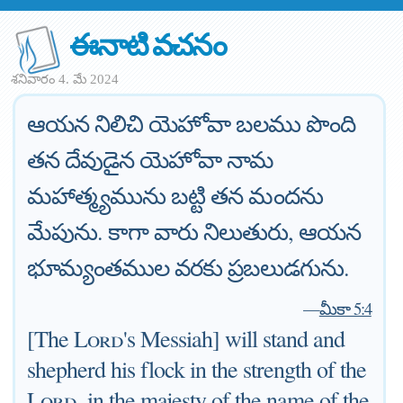
ఈనాటి వచనం
శనివారం 4. మే 2024
ఆయన నిలిచి యెహోవా బలము పొంది
తన దేవుడైన యెహోవా నామ
మహాత్మ్యమును బట్టి తన మందను
మేపును. కాగా వారు నిలుతురు, ఆయన
భూమ్యంతముల వరకు ప్రబలుడగును.
—
మీకా 5:4
[The
Lord
's Messiah] will stand and
shepherd his flock in the strength of the
Lord
, in the majesty of the name of the