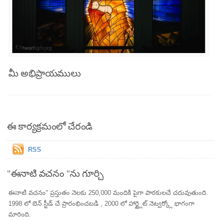
మీ అభిప్రాయములు
ఈ కార్యక్రమంలో చేరండి
RSS
"ఈనాటి వచనం "ను గూర్చి
ఈనాటి వచనం" ప్రస్తుతం నెలకు 250,000 మందికి పైగా పాఠకులచే చదువుతుంది.
1998 లో బెన్ స్టీడ్ చే ప్రారంభించబడి , 2000 లో హార్ట్లైట్ నెట్వర్క్లో భాగంగా
మారింది.