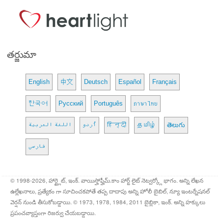
తర్జుమా
English
中文
Deutsch
Español
Français
한국어
Русский
Português
ภาษาไทย
اللغة العربية
اُردو
हिन्दी
தமிழ்
తెలుగు
فارسی
© 1998-2026, హార్ట్లైట్, ఇంక్. వాయిస్హోఫ్హీమ్.కాం హార్ట్ లైట్ నెట్వర్క్లో భాగం. అన్ని లేఖన
ఉల్లేఖనాలు, ప్రత్యేకం గా సూచించకపోతే తప్ప దాదాపు అన్ని హోలీ బైబిల్, న్యూ ఇంటర్నేషనల్
వెర్షన్ నుండి తీసుకోబడ్డాయి. © 1973, 1978, 1984, 2011 బైబ్లికా, ఇంక్. అన్ని హక్కులు
ప్రపంచవ్యాప్తంగా రిజర్వు చేయబడ్డాయి.