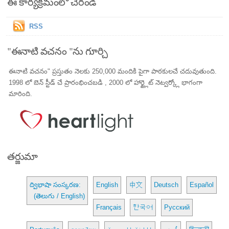
ఈ కార్యక్రమంలో చేరండి
RSS
"ఈనాటి వచనం "ను గూర్చి
ఈనాటి వచనం" ప్రస్తుతం నెలకు 250,000 మందికి పైగా పాఠకులచే చదువుతుంది.
1998 లో బెన్ స్టీడ్ చే ప్రారంభించబడి , 2000 లో హార్ట్లైట్ నెట్వర్క్లో భాగంగా
మారింది.
తర్జుమా
ద్విభాషా సంస్కరణ:
English
中文
Deutsch
Español
(తెలుగు / English)
Français
한국어
Русский