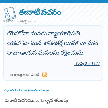
ఈనాటి వచనం
శుక్రవారం 7. ఆగస్టు 2026
యెహోవా మనకు న్యాయాధిపతి
యెహోవా మన శాసనకర్త యెహోవా మన
రాజు ఆయన మనలను రక్షించును.
—
యెషయా 33:22
ఈ కార్యక్రమంలో చేరండి:
ద్విభాషా సంస్కరణ (తెలుగు / English)
ఈనాటి వచనమునుగూర్చిన తలంపు