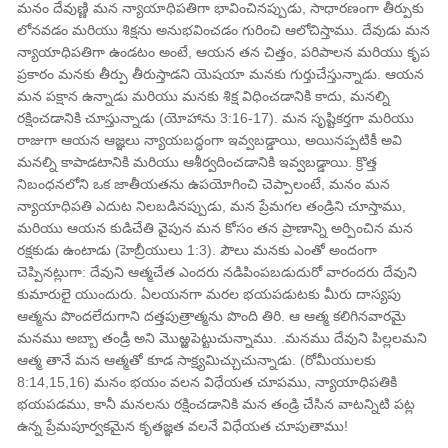
మనం దేవుణ్ణి మన న్యాయాధిపతిగా భావించినప్పుడు, సాధారణంగా తీర్పుకు
లోనవడం మరియు శిక్షను అనుభవించడం గురించి ఆలోచిస్తాము. దేవుడు మన
న్యాయాధిపతిగా ఉండటం అంటే, ఆయన తన చిత్తం, పరిపాలన మరియు కృప
ప్రకారం మనకు తీర్పు తీరుస్తాడని యెషయా మనకు గుర్తుచేస్తున్నాడు. ఆయన
మన పక్షాన ఉన్నాడు మరియు మనకు శిక్ష విధించడానికి కాదు, మనల్ని
రక్షించడానికి చూస్తున్నాడు (యోహాను 3:16-17). మన సృష్టికర్తగా మరియు
రాజుగా ఆయన ఆజ్ఞలు న్యాయబద్ధంగా ఇవ్వబడ్డాయి, అయినప్పటికీ అవి
మనల్ని కాపాడటానికి మరియు ఆశీర్వదించడానికి ఇవ్వబడ్డాయి. క్రొత్త
నిబంధనలోని ఒక జాతీయతను ఉపయోగించి చెప్పాలంటే, మనం మన
న్యాయాధిపతి ఎదుట నిలబడినప్పుడు, మన ప్రేమగల తండ్రిని చూస్తాము,
మరియు ఆయన కుడిచేతి వైపున మన కోసం తన ప్రాణాన్ని అర్పించిన మన
రక్షకుడు ఉంటాడు (హెబ్రీయులు 1:3). పౌలు మనకు ఎంతో అందంగా
చెప్పినట్లుగా: దేవుని ఆత్మచేత ఎందరు నడిపింపబడుదురో వారందరు దేవుని
కుమారులై యుందురు. ఏలయనగా మరల భయపడుటకు మీరు దాస్యపు
ఆత్మను పొందలేదుగాని దత్తపుత్రాత్మను పొంది తిరి. ఆ ఆత్మ కలిగినవారమై
మనము అబ్బా తండ్రీ అని మొఱ్ఱపెట్టుచున్నాము. .మనము దేవుని పిల్లలమని
ఆత్మ తానే మన ఆత్మతో కూడ సాక్ష్యమిచ్చుచున్నాడు. (రోమీయులకు
8:14,15,16) మనం భయం వలన విధేయత చూపము, న్యాయాధిపతికి
భయపడము, కానీ మనలను రక్షించడానికి మన తండ్రి చేసిన వాటన్నిటి పట్ల
ఉన్న ప్రేమపూర్వకమైన కృతజ్ఞత వలనే విధేయత చూపుతాము!