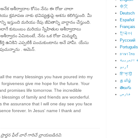
中文
న అనేక ఆశీర్వాదాల కోసం నేను ఈ రోజు చాలా
Deutsch
యు క్షమాపణ నాకు భవిష్యత్తుపై ఆశను కలిగిస్తుంది. మీ
Español
 ఇస్తుంది మరియు రేపు జీవితాన్ని వాగ్దానం చేస్తుంది.
Français
, అలాగే కుటుంబం మరియు స్నేహితుల ఆశీర్వాదాలు
한국어
ప ఆశీర్వాదం ఏమిటంటే, నేను ఒక రోజు మిమ్మల్ని
Русский
్తి ఉనికిని ఎప్పటికీ పంచుకుంటాను అనే హామీ. యేసు
Português
పుచున్నాను . ఆమెన్.
ภาษาไทย
 العربية
اُردو
हिन्दी
r all the many blessings you have poured into my
தமிழ்
d forgiveness give me hope for the future. Your
తెలుగు
 and promises life tomorrow. The incredible
فارسی
e blessings of family and friends are wonderful.
 is the assurance that I will one day see you face
sence forever. In Jesus' name I thank and
్థన ఫీల్ వారే గారిచే వ్రాయబడినవి.