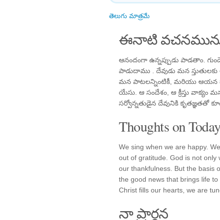
తెలుగు మాత్రమే
ఈనాటి వచనమును
ఆనందంగా ఉన్నప్పుడు పాడతాం. గుండ
పాడుదాము . దేవుడు మన స్తుతులకు అర
మన పాటలన్నింటికీ, మరియు ఆయన ద్
యేసు. ఆ సందేశం, ఆ క్రీస్తు వాక్య
సర్వోన్నతుడైన దేవునికి కృతజ్ఞతతో 
Thoughts on Today'
We sing when we are happy. We 
out of gratitude. God is not only w
our thankfulness. But the basis o
the good news that brings life t
Christ fills our hearts, we are tu
నా ప్రార్థన