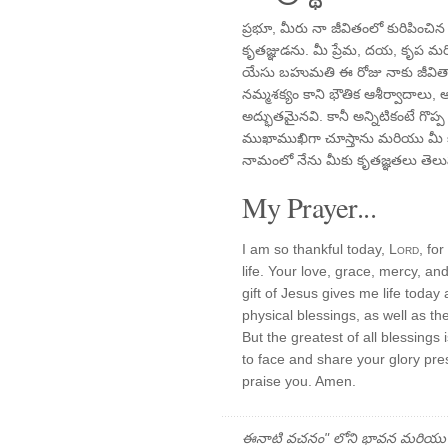
ప్రభూ, మీరు నా జీవితంలో కురిపించి
కృతజ్ఞుడను. మీ ప్రేమ, దయ, కృప మరి
యేసు బహుమతి ఈ రోజు నాకు జీవితాన్ని
నమ్మశక్యం కాని భౌతిక ఆశీర్వాదాలు
అద్భుతమైనవి. కానీ అన్నిటికంటే గొప్
ముఖాముఖిగా చూస్తాను మరియు మీ కీర
నామంలో నేను మీకు కృతజ్ఞతలు తెలు
My Prayer...
I am so thankful today,
Lord
, fo
life. Your love, grace, mercy, an
gift of Jesus gives me life today
physical blessings, as well as th
But the greatest of all blessings
to face and share your glory pre
praise you. Amen.
ఈనాటి వచనం" లోని భావన మరియు ప్రార