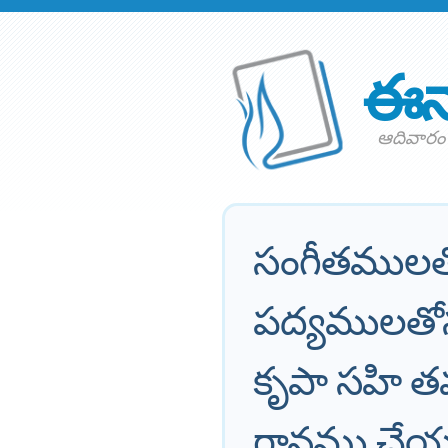
ఈన
ఆదివారం
సంగీతములతో
పద్యములతోను
కృపా సహి త
గానము చేయుచ