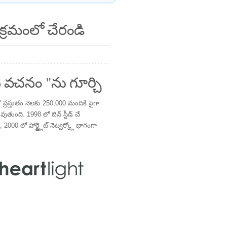
క్రమంలో చేరండి
 వచనం "ను గూర్చి
్రస్తుతం నెలకు 250,000 మందికి పైగా
తుంది. 1998 లో బెన్ స్టీడ్ చే
 2000 లో హార్ట్లైట్ నెట్వర్క్లో భాగంగా