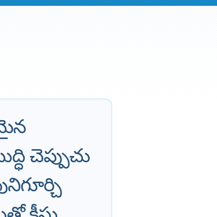
మైన
్ధి చెప్పుచు
ిగూర్చి
క్రీస్తు