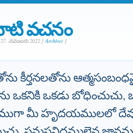
ాటి వచనం
 27. నవంబరు 2022
[
Archives
]
ను కీర్తనలతోను ఆత్మసంబంధ
 ఒకనికి ఒకడు బోధించుచు, బుద
ముగా మీ హృదయములలో దేవున
ు, సమస్తవిధములైన జ్ఞానముతో 