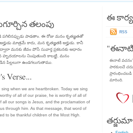
ఈ కార్య
గూర్చిన తలంపు
RSS
ె పగిలినప్పుడు పాడతాం. ఈ రోజు మనం కృతజ్ఞతతో
్హుడు మాత్రమే కాదు, మన కృతజ్ఞతకి అర్హుడు. కానీ
"ఈనాటి
వారా మనకు జీవం పోసే సువార్త ప్రకటనకు ఆధారం
ం మన హృదయాలను నింపుతుంది కాబట్టి, మనం
ఈనాటి వచనం" ప
కూడిన పిల్లలుగా ఉండగలుగుతాము.
పాఠకులచే చదువు
s Verse...
ప్రారంభించబడి ,
మారింది.
sing when we are heartbroken. Today we sing
orthy of all of our praise, he is worthy of all of
f all our songs is Jesus, and the proclamation of
o us through him. As that message, that word of
ned to be thankful children of the Most High.
తర్జుమా
English