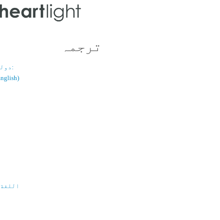
ترجمہ
دولسانی قسم:
(اُردو / ish
اللغة 