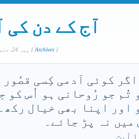
آج کے دن کی 
]
Archives
[
پير 24. جنوري 2022
اگر کوئی آدمی کِسی قصُور 
تُم جو رُوحانی ہو اُس کو حِ
 اور اپنا بھی خیال رکھ۔ 
میں نہ پڑ جائے۔