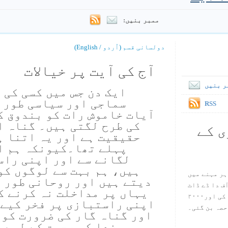
ممبر بنیں:
دولسانی قسم (اُردو / English)
آج کی آیت پر خیالات
ر بنیں
ایک دن جس میں کسی کی 
سماجی اور سیاسی طور پ
RSS
آیات خاموش رات کو بندوق ک
کی طرح لگتی ہیں۔ گناہ ا
ی کے
حقیقیت ہے اور یہ اتنا ہ
پہلے تھا۔کیونکہ ہم ا
لگانے سے اور اپنی راس
ہیں، ہم بہت سے لوگوں کو
ہر مہنے میں
دیتے ہیں اور روحانی طور 
س آف دا ڈے ڈاٹ
یہاں پر مداخلت نہ کرنے ک
کام ۱۹۹۸ میں بین سٹیڈ نے شروع کی اور۲۰۰۰
اپنی راستبازی پر فخر کیے 
حصہ بن گئی۔
اور گناہ گار کی ضرورت کو 
خدا کی رحمت کے لیے 