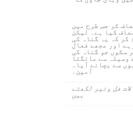
اف کر جس طرح میں
عاف کیا ہے۔ لیکن
 کر کہ یہ گناہ کی
ہے اور مجھے فعال
ر سکوں جو گناہ کی
 وسیلہ سے مانگتا
وں سے بچانے آیا۔
آمین۔
لات فل وئیر لکھتے
ہیں