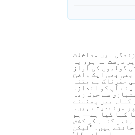
زندگی میں مداخلت
ر درست نہ ہو، یہ
ی گولیوں کی آواز
بھی بھی ایک واضح
ی خطرناک ہے جتنا
پنے آپ کو اندازہ
تبازی سے خوف زدہ
 گناہ میں پھنسنے
پر مرنےدیتے ہیں۔
ا کہا گیا ہے— ہم
بغیر گناہ کی کشش
جانتے ہیں۔ "لیکن
میں وہاں جاؤں گا"