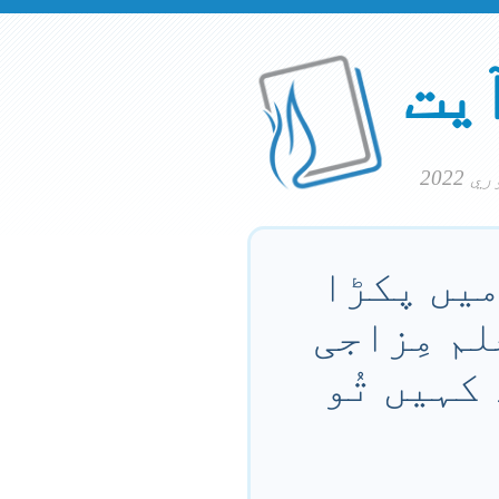
آیت
میں پکڑا
لم مِزاجی
کہیں تُو