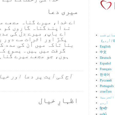
میری دعا
اے خدا، میرے گناہ مجھے مع
نے اپنے گناہ گاروں کو م
اے باپ، میرے دل کی مدد
پکڑ اور اثرات سے دور ر
Engl)
بنا تاکہ میں اُن کی مدد ک
English
گرفت میں ہیں۔ یسوع کے
中文
ہوں، جو مجھے میرے گناہ
Deutsch
Español
Français
한국어
آج کی آیت پر دعا اور خیا
Русский
Português
ภาษาไทย
العربية
اظہارِ خیال
اُردو
हिन्दी
தமிழ்