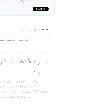
ممبر بنیں
بذریعہ ای۔میل ممب
ہارٹ لائٹ منسٹر
بارے
آج کی آیت موجودہ دور میں 
۲۵۰،۰۰۰ لوگ پڑھتے ہیں۔ ور
ہائی لائٹ نیٹورک کا 