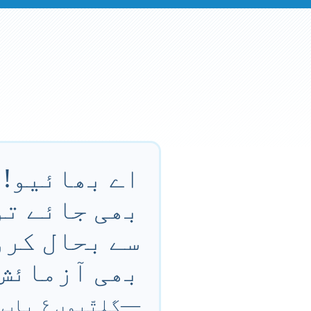
اے بھائیو! 
بھی جائے تو 
سے بحال کرو
بھی آزمائش 
—
گلتّیوں ۶ باب ۱ آیت