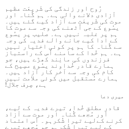
رُوح اور زندگی کی شَریعَت عظیم
آزادی دلانے والی ہے۔ ہم گُناہ اور
موت کی شَریعَت سے آزاد کیے گئے ہیں۔
یسُوع کے جی اُٹھنے کی وجہ سے موت کا
ہم پر غلبہ نہیں ہے۔ صلیب پر یسُوع
کے ادا کیے جانے والے فدیہ کی وجہ
سے گُناہ کا ہم پر کوئی اختیار نہیں
ہے۔ ہم خُدا کے سامنے اُس کے راستباز
فرزندوں کی مانِند کھڑے ہیں، جو
ہمارے قادر خُداوند یسُوع مسِیح کے
کام کی وجہ سے آخر کار آزاد ہیں۔
ہمارے مُستقبل میں کوئی ملامت نہیں
ہے، صِرف جلال!
میری دعا
قادرِ مطلق خُدا، تیرے فدیہ کے لیے،
اور مُجھے گُناہ اور موت سے آزاد
کرنے کےلیے تیرا شُکرہو۔ اُس اعتماد
کے لیے تیرا شُکرہو جو مُجھے تیرے