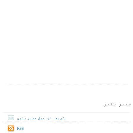
ممبر بنیں
بذریعہ ای۔میل ممبر بنیں
RSS