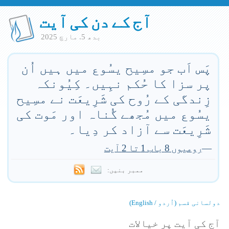
آج کے دن کی آیت
بدھ 5. مارچ 2025
پَس اَب جو مسِیح یسُوع میں ہیں اُن
پر سزا کا حُکم نہِیں۔ کِیُونکہ
زِندگی کے رُوح کی شَرِیعَت نے مسِیح
یسُوع میں مُجھے گُناہ اور مَوت کی
شَرِیعَت سے آزاد کر دِیا۔
—
رومیوں 8 باب 1 تا 2 آیت
ممبر بنیں:
دولسانی قسم (اُردو / English)
آج کی آیت پر خیالات