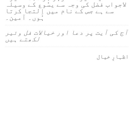
لاجواب فضل کی وجہ سے یسُوع کے وسیلہ
سے ہے جس کے نام میں اِلتجا کرتا
ہُوں۔ آمین۔
آج کی آیت پر دعا اور خیالات فل وئیر
لکھتے ہیں
اظہارِ خیال