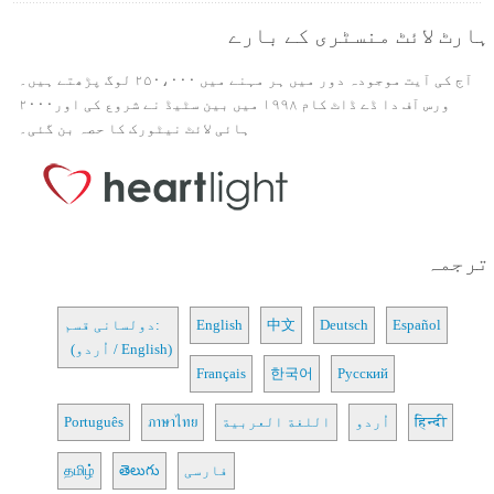
ہارٹ لائٹ منسٹری کے بارے
آج کی آیت موجودہ دور میں ہر مہنے میں ۲۵۰،۰۰۰ لوگ پڑھتے ہیں۔
ورس آف دا ڈے ڈاٹ کام ۱۹۹۸ میں بین سٹیڈ نے شروع کی اور۲۰۰۰
ہائی لائٹ نیٹورک کا حصہ بن گئی۔
ترجمہ
Español
Deutsch
中文
English
دولسانی قسم:
(اُردو / English)
Français
한국어
Русский
हिन्दी
اُردو
اللغة العربية
ภาษาไทย
Português
فارسی
తెలుగు
தமிழ்