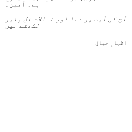
ہے۔ آمین۔
آج کی آیت پر دعا اور خیالات فل وئیر
لکھتے ہیں
اظہارِ خیال