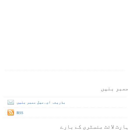
ممبر بنیں
بذریعہ ای۔میل ممبر بنیں
RSS
ہارٹ لائٹ منسٹری کے بارے