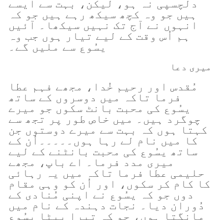
دلچسپی نہ ہو، لیکن، بہت سے ایسے
ہیں جو وہ کچھ سیکھ رہے ہیں جو کہ
انہوں نے آج تک نہیں سیکھا۔ آئیں
ہم اُس وقت کے لیے تیار ہوں جب وہ
یسُوع سے ملیں گے۔
میری دعا
مُقدس اور رحیم خُدا، مجھے فہم عطا
فرما تاکہ میں دوسروں کے ساتھ
یسُوع کی محبت بانٹ سکوں جو میرے
چوگرد ہیں۔ میں خاص طور پر تجھ سے
کہتا ہوں کہ بہت سے میرے دوستوں جن
کا میں نام لے رہا ہوں۔۔۔۔۔اُن کے
ساتھ یسُوع کی محبت بانٹنے کے لیے
میری مدد فرما۔ اے باپ، مجھے
حلیمی عطا فرما تاکہ میں یہ رہائی
کا کام کر سکوں، اور اُن کو وہی مقام
دوں جو کہ یسُوع نے اپنی مُنادی کے
دُوران دیا۔ نجات دہندہ کے نام میں
مانگتا ہوں، جو کہ تیرا بیٹا یسُوع