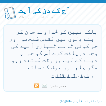
آج کے دن کی آیت
جمعرات 9. مارچ 2023
بلکہ مسِیح کو خُداوند جان کر
اپنے دِلوں میں مُقدس سَمَجھو اور
جو کوئی تُم سے تُمہاری اُمید کی
وجہ دریافت کرے اُس کو جواب
دینے کے لیے ہر وقت مُستعد رہو
مگر حِلم اور خوف کے ساتھ۔
—
پہلا پطرس 3 باب 15 آیت
ممبر بنیں:
دولسانی قسم (اُردو / English)