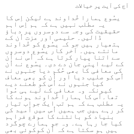
آج کی آیت پر خیالات
یسُوع ہمارا خُداوند ہے لیکن اِس کا
یہ مطلب نہیں ہے کہ ہم اِس اہم
حقیقیت کی وجہ سے دوسروں پر دباؤ
ڈالیں۔ حلیمی اور عزت اُن کے
ہتھیار ہیں جو کہ یسُوع کو خُداوند
مانتے ہیں۔ آخر کار یسُوع دوسروں
سے اتنا پیار کرتا ہے کہ اُس نے اُن
کے لیے اپنی جان دے دی۔ یسُوع نے اُن
کی معافی کا بھی حُکم دیا جنہوں نے
اُس کو صلیب دیا اور اُن کو بھی معاف
کیا جنہوں نے اُس کو طعنے دیے
کیونکہ وہ معافی کے لیے ہی مُوا
تھا۔اُس کا ہمارا خُداوند ہونے کا
یہ مطلب ہے کہ ہم تب ایک جواب تیار
کر رہے ہیں جب ہمیں اُس میں اُمید کی
بنیاد کو بانٹنے کا موقع فراہم
کیا جا رہا ہے۔ وہ جو ہمارے چوگرد
ہیں ہو سکتا ہے کہ اُن کوکوئی بھی