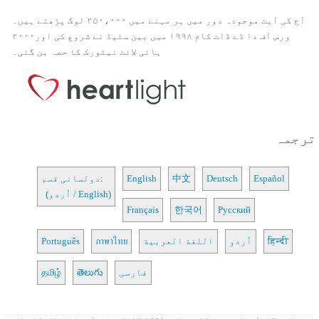
آج کی آیت موجودہ دور میں ہر مہنے میں ۲۵۰،۰۰۰ لوگ پڑھتے ہیں۔
ورس آف دا ڈے ڈاٹ کام ۱۹۹۸ میں بین سٹیڈ نے شروع کی اور۲۰۰۰
ہائی لائٹ نیٹورک کا حصہ بن گئی۔
ترجمہ
Español
Deutsch
中文
English
دولسانی قسم:
(اُردو / English)
Français
한국어
Русский
हिन्दी
اُردو
اللغة العربية
ภาษาไทย
Português
فارسی
తెలుగు
தமிழ்