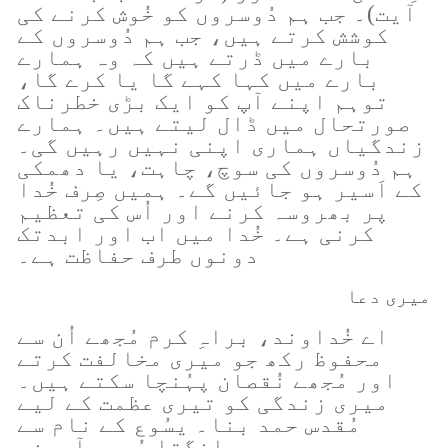
آیت)۔ جب ہم دُوسروں کو خُوش کرنے کی
کوشش کرتے ہیں، جب ہم دُوسروں کے
بارے میں ڈرتے ہیں کہ وہ ہمارے
بارے میں کہا کہے گا یا کرے گا،
توہم اپنے آپ کو ایک بڑی خطرناک
صورتحال میں ڈال لیتے ہیں۔ ہمارے
زندگیاں ہماری اپنی نہیں رہیں گی۔
ہم دُوسروں کی سوچ، چاہت، یا دھمکی
کے اَسیر ہو جائیں گے۔ ہمیں صِرف خُدا
پر بھروسہ کرنے اور اُس کی تعظیم
کرنی ہے۔ خُدا میں اب اور ابدتک
دونوں طرف حفاظت ہے۔
میری دعا
اے خُداوند، براہِ کرم مُجھے اُن سے
محفوظ رکھ جو میری مخالفت کرتے
اور مُجھے نُقصان پہُنچا سکتے ہیں۔
میری زندگی کو تیری عظمت کے لیے
مُقدس حمد بنا۔ یسُوع کے نام سے
مانگتا ہُوں۔ آمین۔