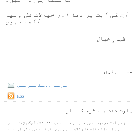
آج کی آیت پر دعا اور خیالات فل وئیر
لکھتے ہیں
اظہارِ خیال
ممبر بنیں
بذریعہ ای۔میل ممبر بنیں
RSS
ہارٹ لائٹ منسٹری کے بارے
آج کی آیت موجودہ دور میں ہر مہنے میں ۲۵۰،۰۰۰ لوگ پڑھتے ہیں۔
ورس آف دا ڈے ڈاٹ کام ۱۹۹۸ میں بین سٹیڈ نے شروع کی اور۲۰۰۰