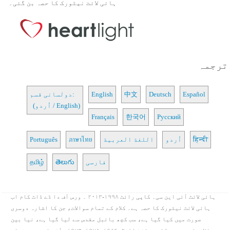
ہائی لائٹ نیٹورک کا حصہ بن گئی۔
ترجمہ
Español
Deutsch
中文
English
دولسانی قسم:
(اُردو / English)
Français
한국어
Русский
हिन्दी
اُردو
اللغة العربية
ภาษาไทย
Português
فارسی
తెలుగు
தமிழ்
ہائی لائٹ آئی این سی۔ کاپی رائٹ ۱۹۹۸-۲۰۱۳ ۔ ورس آف دا ڈے ڈاٹ کام اب
ہائی لائٹ نیٹورک کا حصہ ہے۔ کلام کے تمام سوالات، جن کا اشارہ دوسری
صورت میں کیا گیا ہے، سب کچھ بائبل مقدس سے لیا گیا ہے، نیا بین