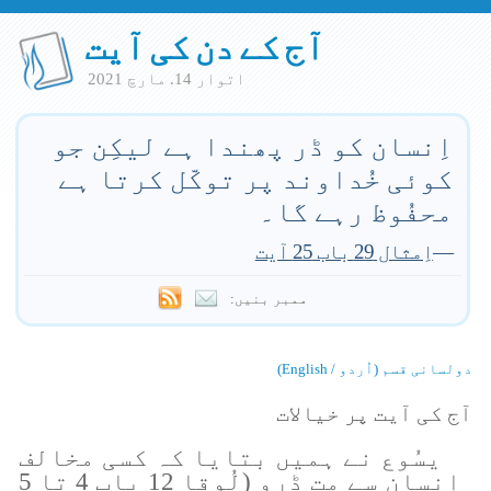
آج کے دن کی آیت
اتوار 14. مارچ 2021
اِنسان کو ڈر پھندا ہے لیکِن جو
کوئی خُداوند پر توکّل کرتا ہے
محفُوظ رہے گا۔
—
اِمثال 29 باب 25 آیت
ممبر بنیں:
دولسانی قسم (اُردو / English)
آج کی آیت پر خیالات
یسُوع نے ہمیں بتایا کہ کسی مخالف
اِنسان سے مت ڈرو (لُوقا 12 باب 4 تا 5