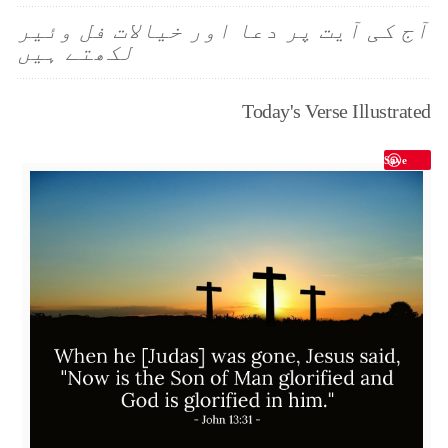
آج کی آیت پر دعا اور خیالات فل وئیر
لکھتے ہیں
Today's Verse Illustrated
Save