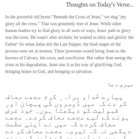
Thoughts on Today's Verse...
In the powerful old hymn "Beneath the Cross of Jesus," we sing "my
glory all the cross." That was genuinely true of Jesus. While other
human leaders try to find glory in all sorts of ways, Jesus' path to glory
was the cross. He wasn't after acclaim; he wanted to obey and glorify the
Father! So when Judas left the Last Supper, the final stages of the
process were set in motion. These processes would bring Jesus to the
horrors of Calvary, the cross, and crucifixion. But rather than seeing the
cross as his degradation, Jesus saw it as his way of glorifying God,
bringing honor to God, and bringing us salvation.
میری دعا
پیارے خُدا، براہ ِ کرم مجھے معاف
کر دے کہ میں دُوسروں کی پہچان اور
قبولیت کو دیکھتا ہوں۔ خود غرض
ہونے کے لیے مجھے معاف کردے۔ مجھے
معاف کردے کہ میں نے اپنی عظمت
دیکھی نہ کہ تیری۔ مجھے معاف کر دے
کہ میں نے دُوسروں کے دلوں کو روند