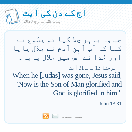
آج کے دن کی آیت
بدھ 29. مارچ 2023
جب وہ باہِر چلا گیا تو یسُوع نے
کہا کہ اَب اَبنِ آدم نے جلال پایا
اور خُدا نے اُس میں جلال پایا۔
—
یوحنا 13 باب 31 آیت
When he [Judas] was gone, Jesus said,
"Now is the Son of Man glorified and
God is glorified in him."
—
John 13:31
ممبر بنیں: