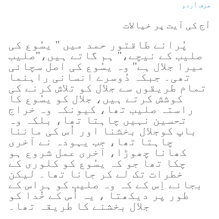
صرف اُردو
آج کی آیت پر خیالات
پُرانے طاقتور حمد میں " یسُوع کی
صلیب کے نیچے،" ہم گاتے ہیں،"صلیب
میرا جلال ہے" وہ یسُوع کی اصل سچائی
تھی۔ جبکہ دُوسرے انسانی راہنما
تمام طریقوں سے جلال کو تلاش کرنے کی
کوشش کرتے ہیں، جلال کو یسُوع کا
راستہ صلیب تھا، کیونکہ وہ خراج
تحسین نہیں چاہتا تھا، بلکہ وہ
باپ کوجلال بخشنا اور اُس کی ماننا
چاہتا تھا، جب یہودہ نے آخری
کھانا چھوڑا، آخری عمل شروع ہو
چکا تھا جو کہ یسُوع کو کلوری کے
خطرات تک لے کر جانا تھا۔ لیکن
بجائے اِس کے کہ وہ صلیب کو ہراس کے
طور پر دیکھتا ، یہ اُس کے خُدا کو
جلال بخشنے کا طریقہ تھا۔