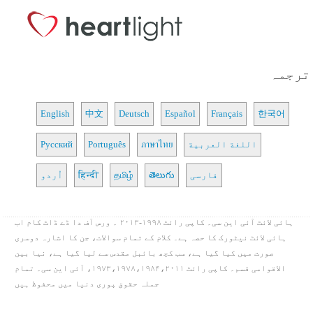
ترجمہ
English
中文
Deutsch
Español
Français
한국어
اللغة العربية
ภาษาไทย
Português
Русский
فارسی
తెలుగు
தமிழ்
हिन्दी
اُردو
ہائی لائٹ آئی این سی۔ کاپی رائٹ ۱۹۹۸-۲۰۱۳ ۔ ورس آف دا ڈے ڈاٹ کام اب
ہائی لائٹ نیٹورک کا حصہ ہے۔ کلام کے تمام سوالات، جن کا اشارہ دوسری
صورت میں کیا گیا ہے، سب کچھ بائبل مقدس سے لیا گیا ہے، نیا بین
الاقوامی قسم۔ کاپی رائٹ ۱۹۷۳،۱۹۷۸،۱۹۸۴،۲۰۱۱، آئی این سی۔ تمام
جملہ حقوق پوری دنیا میں محفوظ ہیں