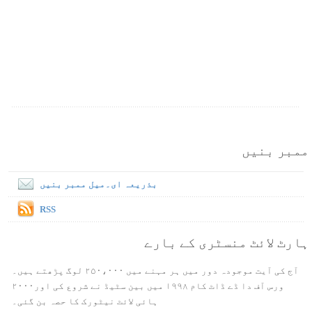
ممبر بنیں
بذریعہ ای۔میل ممبر بنیں
RSS
ہارٹ لائٹ منسٹری کے بارے
آج کی آیت موجودہ دور میں ہر مہنے میں ۲۵۰،۰۰۰ لوگ پڑھتے ہیں۔
ورس آف دا ڈے ڈاٹ کام ۱۹۹۸ میں بین سٹیڈ نے شروع کی اور۲۰۰۰
ہائی لائٹ نیٹورک کا حصہ بن گئی۔