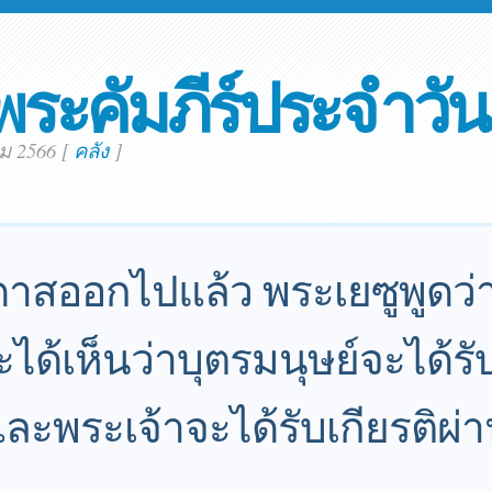
พระคัมภีร์ประจำวัน
คม 2566
[
คลัง
]
ูดาสออกไปแล้ว พระเยซูพูดว่า
จะได้เห็นว่าบุตรมนุษย์จะได้รั
ะพระเจ้าจะได้รับเกียรติผ่