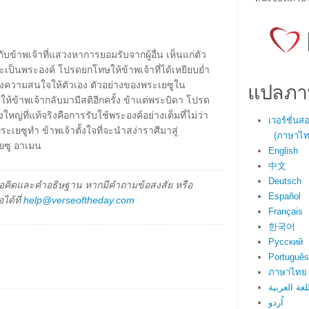
ับข้าพเจ้าที่แสวงหาการยอมรับจากผู้อื่น เห็นแก่ตัว
จะเป็นพระองค์ โปรดยกโทษให้ข้าพเจ้าที่ได้เหยียบย่ำ
แปลภา
ร้องความสนใจให้ตัวเอง ตัวอย่างของพระเยซูใน
ให้ข้าพเจ้ากลับมามีสติอีกครั้ง ข้าแต่พระบิดา โปรด
ใหญ่ที่แท้จริงคือการรับใช้พระองค์อย่างเต็มที่ไม่ว่า
เวอร์ชั่น
ระเยซูทำ ข้าพเจ้าตั้งใจที่จะนำสง่าราศีมาสู่
(ภาษาไทย
ยซู อาเมน
English
中文
Deutsch
็นข้อคิดและคำอธิษฐาน หากมีคำถามข้อสงสัย หรือ
Español
ได้ที่
help@verseoftheday.com
Français
한국어
Русский
Português
ภาษาไทย
لغة العربية
اُردو