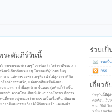
ร่วมเป
พระคัมภีร์วันนี้
ร่วมเป็
ยใต้กางเขนของพระเยซู" เราร้องว่า "สง่าราศีของเรา
จริงแท้เกี่ยวกับพระเยซู ในขณะที่ผู้นำคนอื่นๆ
RSS
 ทาง แต่ทางของพระเยซูที่จะนำไปสู่สง่าราศีคือ
เกี่ยวกั
ยกร้องคำสรรเสริญ แต่อยากที่จะเชื่อฟังและ
ากอาหารค่ำมื้อสุดท้าย ขั้นตอนสุดท้ายก็เริ่มขึ้น
ไปเจอกับความโหดเหี่ยมที่เนินเขากลโกรธา คือการ
ปัจจุบันนี้มี
 แทนที่พระเยซูจะมองว่ากางเขนเป็นเรื่องที่น่าอับอาย
ต่อเดือน เว็บไ
ง่าราศีและถวายเกียรติให้กับพระเจ้า และยังนำ
พ.ศ. 2541 โด
หนึ่งของเครือ