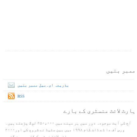
ممبر بنیں
بذریعہ ای۔میل ممبر بنیں
RSS
ہارٹ لائٹ منسٹری کے بارے
آج کی آیت موجودہ دور میں ہر مہنے میں ۲۵۰،۰۰۰ لوگ پڑھتے ہیں۔
ورس آف دا ڈے ڈاٹ کام ۱۹۹۸ میں بین سٹیڈ نے شروع کی اور۲۰۰۰
ہائی لائٹ نیٹورک کا حصہ بن گئی۔