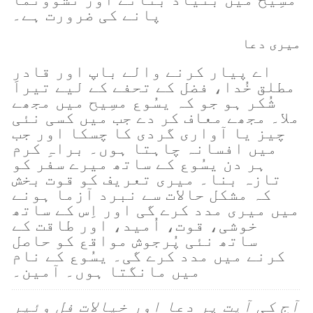
پانے کی ضرورت ہے۔
میری دعا
اے پیار کرنے والے باپ اور قادرِ
مطلق خُدا، فضل کے تحفے کے لیے تیرا
شُکر ہو جو کہ یسُوع مسِیح میں مجھے
ملا۔ مجھے معاف کر دے جب میں کسی نئی
چیز یا آواری گردی کا چسکا اور جب
میں افسانہ چاہتا ہوں۔ براہِ کرم
ہر دن یسُوع کے ساتھ میرے سفر کو
تازہ بنا۔ میری تعریف کو قوت بخش
کہ مشکل حالات سے نبرد آزما ہونے
میں میری مدد کرے گی اور اِس کے ساتھ
خوشی، قوت، اُمید، اور طاقت کے
ساتھ نئی پُرجوش مواقع کو حاصل
کرنے میں مدد کرے گی۔ یسُوع کے نام
میں مانگتا ہوں۔ آمین۔
آج کی آیت پر دعا اور خیالات فل وئیر