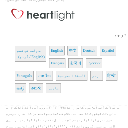
ترجمہ
Español
Deutsch
中文
English
دولسانی قسم:
(اُردو / English)
Français
한국어
Русский
हिन्दी
اُردو
اللغة العربية
ภาษาไทย
Português
فارسی
తెలుగు
தமிழ்
ہائی لائٹ آئی این سی۔ کاپی رائٹ ۱۹۹۸-۲۰۱۳ ۔ ورس آف دا ڈے ڈاٹ کام اب
ہائی لائٹ نیٹورک کا حصہ ہے۔ کلام کے تمام سوالات، جن کا اشارہ دوسری
صورت میں کیا گیا ہے، سب کچھ بائبل مقدس سے لیا گیا ہے، نیا بین
الاقوامی قسم۔ کاپی رائٹ ۱۹۷۳،۱۹۷۸،۱۹۸۴،۲۰۱۱، آئی این سی۔ تمام