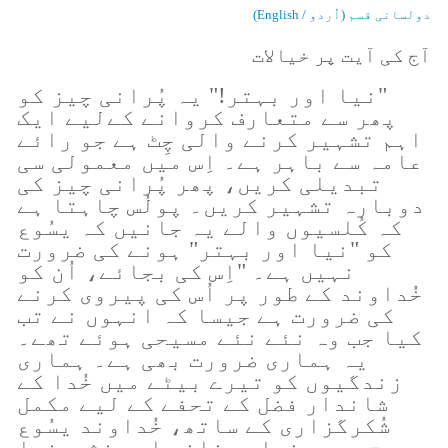
دولسانی قسم (اُردو / English)
آج کی آیت پر خیالات
"نیا اور بہتر!" یہ پُرانی چیز کو
پھر سے متعارف کروانے کےلیے ایک
اہم تشہیر کرنے والی چِٹ ہے جو رائے
عامہ سے باہر ہے۔ اِس میں معمولی سی
تبدیلی کریں، پھر پُرانی چیز کی
دوبارہ تشہیر کریں۔ پولُس چاہتا ہے
کہ کُلسیوں والے یہ جانیں کہ یسُوع
کو "نیا اور بہتر" ہونے کی ضرورت
نہیں ہے۔ "اِس کی بجائے، اُن کو
خُداوند کے طور پر اُس کی پیروی کرنے
کی ضرورت ہے جیسا کہ انہوں نے تب
کیا جب وہ نئے نئے مسیحی ہوئے تھے۔
یہ ہماری ضرورت بھی ہے۔ ہماری
زندگیوں کو تیرے بیٹے میں خُدا کے
شاندار فضل کے تحفے کے لیے مکمل
شُکرگزاری کے ساتھ، خُداوند یسُوع
مسِیح میں بنیاد بنانے اور نشوونما