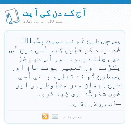
آج کے دن کی آیت
پير 10. اپريل 2023
پس جِس طرح تُم نے مسِیح یِسُوعؔ
خُداوند کو قبُول کِیا اُسی طرح اُس
میں چلتے رہو۔ اور اُس میں جَڑ
پکڑتے اور تعمِیر ہوتے جاؤ اور
جِس طرح تُم نے تعلِیم پائی اُسی
طرح اِیمان میں مضبُوط رہو اور
خُوب شُکرگُذاری کِیا کرو۔
—
کُلسیوں 2 باب 6 آیت
ممبر بنیں: