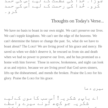
جوڑا۔ خُدا کی عظمت کے لیے اُس کی حمد
کرو۔ خُدا کی رحمت کے لیے اُس کی حمد
کرو۔
Thoughts on Today's Verse...
We have no basis to boast in our own might. We can't preserve our lives.
We can't topple kingdoms. We can't see the edge of the heavens. We
can't determine the future or change the past. So, what do we have to
boast about? The
Lord
! We are living proof of his grace and mercy. He
saved us when we didn't deserve it, he rescued us from sin and death
when we had no power to preserve our lives, and he has promised us a
home with him forever. Those in sorrow, brokenness, and night can look
at us and rejoice, because we are living proof that God saves sinners,
lifts up the disheartened, and mends the broken. Praise the
Lord
for his
glory. Praise the
Lord
for his grace.
میری دعا
اے باپ، شکریہ! اُس سب کاموں کےلیے
شکریہ جو کچھ تُونے میرے واسطے