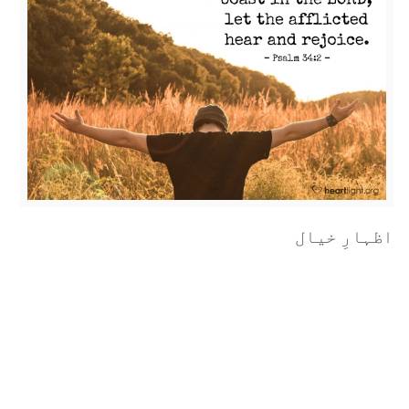
اظہارِ خیال