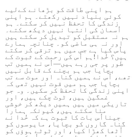
ہم اپنی طاقت کو بڑھانے کےلیے
کوئی بنیاد نہیں رکھتے۔ ہم اپنی
زندگی کا تحفظ نہیں کر سکتے۔ ہم
اُسمان کی انتہا نہیں دیکھ سکتے۔
ہم نہ مستقبل کو تبدیل کر سکتے ہیں
اور نہ ہی ماضی کو۔ چنانچہ ہمارے
پاُس کیا ہے جس میں ہم ترقی کر سکتے
ہیں؟ خُدا!ہم اُس کی رحمت کے ثبوت کے
طور پر جی رہے ہیں—اُس نے ہمیں تب
بچایا جب ہم بچنے کے قابل نہیں
تھے، اُس نے ہمیں گناہ اور موت سے تب
بچایا جب ہم میں قوت نہیں تھی کہ
اپنی زندگی کا تحفظ کر سکیں۔ وہ جو
غمگین ہیں، ٹوٹ چکے ہیں، اور
تاریکی میں ہیں ہمیں دیکھ کر خوشی
منا سکتے ہیں، کیونکہ ہمارا
جینااُس بات کا ثبوت ہے کہ خُدا نے
گناہ گاروں کو بچایا، مایوسوں کو
اُٹھا کھڑا کیا، اور ٹوٹے ہوؤں کو