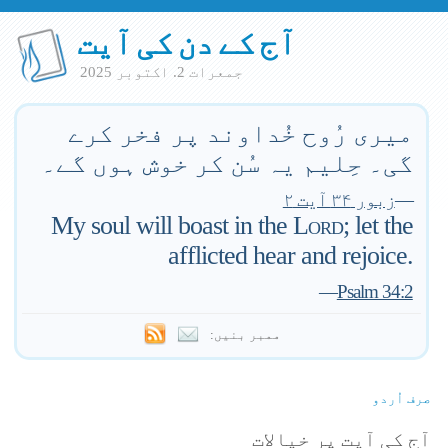
آج کے دن کی آیت
جمعرات 2. اكتوبر 2025
میری رُوح خُداوند پر فخر کرے
گی۔ حِلیم یہ سُن کر خوش ہوں گے۔
—
زبور ۳۴ آیت ۲
My soul will boast in the
Lord
; let the
afflicted hear and rejoice.
—
Psalm 34:2
ممبر بنیں:
صرف اُردو
آج کی آیت پر خیالات