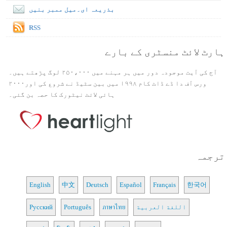
بذریعہ ای۔میل ممبر بنیں
RSS
ہارٹ لائٹ منسٹری کے بارے
آج کی آیت موجودہ دور میں ہر مہنے میں ۲۵۰،۰۰۰ لوگ پڑھتے ہیں۔
ورس آف دا ڈے ڈاٹ کام ۱۹۹۸ میں بین سٹیڈ نے شروع کی اور۲۰۰۰
ہائی لائٹ نیٹورک کا حصہ بن گئی۔
ترجمہ
English
中文
Deutsch
Español
Français
한국어
اللغة العربية
ภาษาไทย
Português
Русский