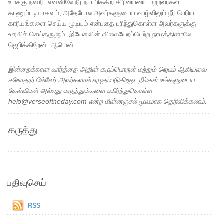
உமக்கு நன்றி. என்னிலே நீர் நடப்பிக்கிற கிரியையை மற்றவர்கள்
காணும்படியாகவும், அதேபோல அவர்களுடைய வாழ்விலும் நீர் பெரிய
காரியங்களை செய்ய முடியும் என்பதை புரிந்துகொள்ள அவர்களுக்கு
உதவிச் செய்தருளும். இயேசுவின் விலையேறப்பெற்ற நாமத்தினாலே
ஜெபிக்கிறேன். ஆமென்.
இன்றைக்கான வார்த்தை அதின் கருப்பொருள் மற்றும் ஜெபம் ஆகியவை
சகோதரர் பில்வேர் அவர்களால் எழுதப்படுகிறது. நீங்கள் உங்களுடைய
கேள்விகள் அல்லது கருத்துக்களை பகிர்ந்துகொள்ள
help@verseoftheday.com என்ற மின்னஞ்சல் மூலமாக தெரிவிக்கலாம்.
கருத்து
பதிவுசெய்
RSS