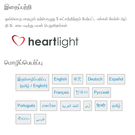
இதைப்பற்றி
ஒவ்வொரு மாதமும் தற்பொழுது 5 லட்சத்திற்கும் மேற்பட்ட மக்கள் வேர்ஸ் ஆப்
தி டே வை படித்து பயன் பெறுகிறார்கள்.
மொழிப்பெயர்ப்பு
இருமொழிப்பதிப்பு:
English
中文
Deutsch
Español
(தமிழ் / English)
Français
한국어
Русский
Português
ภาษาไทย
اللغة العربية
اُردو
हिन्दी
தமிழ்
తెలుగు
فارسی