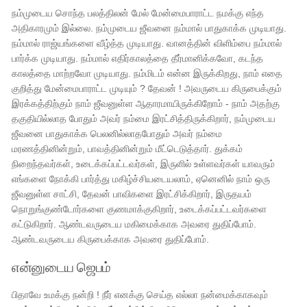
நம்முடைய சொந்த பலத்திலன் மேல் மேன்மைபாராட்ட நமக்கு எந்த
அதிகாரமும் இல்லை. நம்முடைய ஜீவனை நம்மால் பாதுகாக்க முடியாது.
நம்மால் ராஜ்யங்களை வீழ்த்த முடியாது. வானத்தின் விளிம்பை நம்மால்
பார்க்க முடியாது. நம்மால் எதிர்காலத்தை தீர்மானிக்கவோ, கடந்த
காலத்தை மாற்றவோ முடியாது. நம்மிடம் என்ன இருக்கிறது, நாம் எதை
குறித்து மேன்மைபாராட்ட முடியும் ? தேவன் ! அவருடைய கிருபைக்கும்
இரக்கத்திற்கும் நாம் ஜீவனுள்ள ஆதாரமாயிருக்கிறோம் - நாம் அதற்கு
தகுதியில்லாத போதும் அவர் நம்மை இரட்சித்திருக்கிறார், நம்முடைய
ஜீவனை பாதுகாக்க பெலனில்லாதபோதும் அவர் நம்மை
மரணத்தினின்றும், பாவத்தினின்றும் மீட்டெடுத்தார். துக்கம்
நிறைந்தவர்கள், உடைக்கப்பட்டவர்கள், இருளில் உள்ளவர்கள் யாவரும்
எங்களை நோக்கி பார்த்து மகிழ்ச்சியடையலாம், ஏனெனில் நாம் ஒரு
ஜீவனுள்ள சாட்சி, தேவன் பாவிகளை இரட்சிக்கிறார், இருதயம்
நொறுங்குண்டோர்களை குணமாக்குகிறார், உடைக்கப்பட்டவர்களை
கட்டுகிறார். ஆண்டவருடைய மகிமைக்காக அவரை துதிப்போம்.
ஆண்டவருடைய கிருபைக்காக அவரை துதிப்போம்.
என்னுடைய ஜெபம்
பிதாவே உமக்கு நன்றி ! நீர் எனக்கு செய்த எல்லா நன்மைக்காகவும்