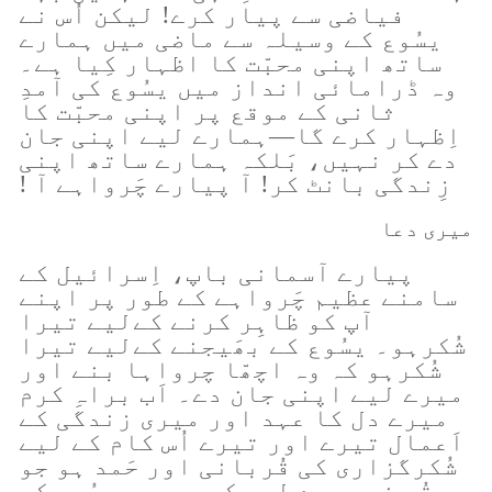
فیاضی سے پیار کرے! لیکن اُس نے
یسُوع کے وسیلہ سے ماضی میں ہمارے
ساتھ اپنی محبّت کا اظہار کِیا ہے۔
وہ ڈرامائی انداز میں یسُوع کی آمدِ
ثانی کے موقع پر اپنی محبّت کا
اِظہار کرے گا—ہمارے لیے اپنی جان
دے کر نہیں، بَلکہ ہمارے ساتھ اپنی
زِندگی بانٹ کر! آ پیارے چَرواہے آ !
میری دعا
پیارے آسمانی باپ، اِسرائیل کے
سامنے عظیم چَرواہے کے طور پر اپنے
آپ کو ظاہِر کرنے کےلیے تیرا
شُکرہو۔ یسُوع کے بھَیجنے کےلیے تیرا
شُکرہو کہ وہ اچھّا چرواہا بنے اور
میرے لیے اپنی جان دے۔ اَب براہِ کرم
میرے دل کا عہد اور میری زندگی کے
اَعمال تیرے اور تیرے اُس کام کے لیے
شُکرگزاری کی قُربانی اور حَمد ہو جو
تُو نے میرے لیے کِیے ہیں۔ یسُوع کے