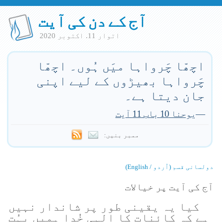
آج کے دن کی آیت
اتوار 11. اكتوبر 2020
اچھّا چَرواہا میَں ہُوں۔ اچھّا
چَرواہا بھیڑوں کے لیے اپنی
جان دیتا ہے۔
—
یوحنا 10 باب 11 آیت
ممبر بنیں:
دولسانی قسم (اُردو / English)
آج کی آیت پر خیالات
کیا یہ یقینی طور پر شاندار نہیں
ہے کہ کائنات کا اِلہی خُدا ہمیں بہُت