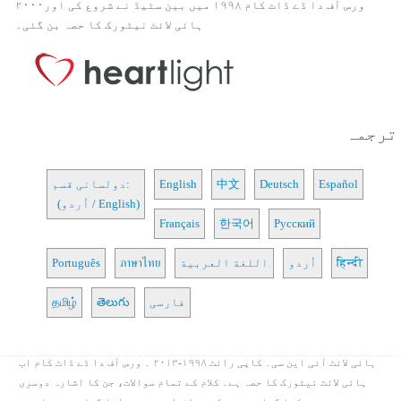
ورس آف دا ڈے ڈاٹ کام ۱۹۹۸ میں بین سٹیڈ نے شروع کی اور۲۰۰۰
ہائی لائٹ نیٹورک کا حصہ بن گئی۔
ترجمہ
Español
Deutsch
中文
English
دولسانی قسم:
(اُردو / English)
Français
한국어
Русский
हिन्दी
اُردو
اللغة العربية
ภาษาไทย
Português
فارسی
తెలుగు
தமிழ்
ہائی لائٹ آئی این سی۔ کاپی رائٹ ۱۹۹۸-۲۰۱۳ ۔ ورس آف دا ڈے ڈاٹ کام اب
ہائی لائٹ نیٹورک کا حصہ ہے۔ کلام کے تمام سوالات، جن کا اشارہ دوسری