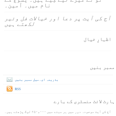
نام میں۔ آمین۔
آج کی آیت پر دعا اور خیالات فل وئیر
لکھتے ہیں
اظہارِ خیال
ممبر بنیں
بذریعہ ای۔میل ممبر بنیں
RSS
ہارٹ لائٹ منسٹری کے بارے
آج کی آیت موجودہ دور میں ہر مہنے میں ۲۵۰،۰۰۰ لوگ پڑھتے ہیں۔