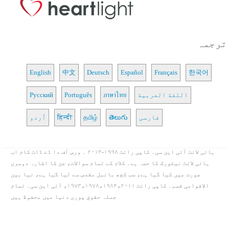
ترجمہ
English
中文
Deutsch
Español
Français
한국어
اللغة العربية
ภาษาไทย
Português
Русский
فارسی
తెలుగు
தமிழ்
हिन्दी
اُردو
ہائی لائٹ آئی این سی۔ کاپی رائٹ ۱۹۹۸-۲۰۱۳ ۔ ورس آف دا ڈے ڈاٹ کام اب
ہائی لائٹ نیٹورک کا حصہ ہے۔ کلام کے تمام سوالات، جن کا اشارہ دوسری
صورت میں کیا گیا ہے، سب کچھ بائبل مقدس سے لیا گیا ہے، نیا بین
الاقوامی قسم۔ کاپی رائٹ ۱۹۷۳،۱۹۷۸،۱۹۸۴،۲۰۱۱، آئی این سی۔ تمام
جملہ حقوق پوری دنیا میں محفوظ ہیں