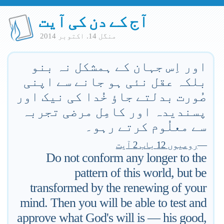
آج کے دن کی آیت
منگل 14. اكتوبر 2014
اور اِس جہان کے ہمشکل نہ بنو
بلکہ عقل نئی ہو جانے سے اپنی
صُورت بدلتے جاؤ خُدا کی نیک اور
پسندیدہ اور کامِل مرضی تجربہ
سے معلُوم کرتے رہو۔
—
رومیوں 12 باب 2 آیت
Do not conform any longer to the
pattern of this world, but be
transformed by the renewing of your
mind. Then you will be able to test and
approve what God's will is — his good,