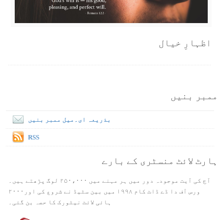
اظہارِ خیال
ممبر بنیں
بذریعہ ای۔میل ممبر بنیں
RSS
ہارٹ لائٹ منسٹری کے بارے
آج کی آیت موجودہ دور میں ہر مہنے میں ۲۵۰،۰۰۰ لوگ پڑھتے ہیں۔
ورس آف دا ڈے ڈاٹ کام ۱۹۹۸ میں بین سٹیڈ نے شروع کی اور۲۰۰۰
ہائی لائٹ نیٹورک کا حصہ بن گئی۔