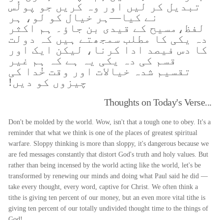
تبدیل کر لیں اور وہ کریں جو پولُس
نے کیا—ہر خیال کو لو، ہر
لفظ،مسیح کے قیدی بن جاؤ۔ ہم اکثر
دہ یکی کا مطلب سمجھتے ہیں کہ دولت
کا دس فیصد ادا کرنا، لیکن ایک اور
قسم کی دہ یکی یہ ہے کہ ہم غیر
تقسیم شدہ خیالات اور وقت خُدا کی
چیزوں کو دیں!
Thoughts on Today's Verse...
Don't be molded by the world. Wow, isn't that a tough one to obey. It's a
reminder that what we think is one of the places of greatest spiritual
warfare. Sloppy thinking is more than sloppy, it's dangerous because we
are fed messages constantly that distort God's truth and holy values. But
rather than being incensed by the world acting like the world, let's be
transformed by renewing our minds and doing what Paul said he did —
take every thought, every word, captive for Christ. We often think a
tithe is giving ten percent of our money, but an even more vital tithe is
giving ten percent of our totally undivided thought time to the things of
God!