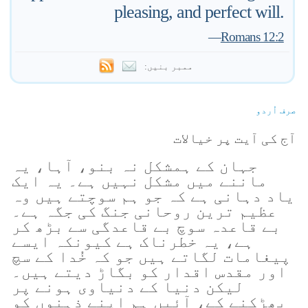
pleasing, and perfect will.
—
Romans 12:2
ممبر بنیں:
صرف اُردو
آج کی آیت پر خیالات
جہان کے ہمشکل نہ بنو، آہا، یہ
ماننے میں مشکل نہیں ہے۔ یہ ایک
یاد دہانی ہے کہ جو ہم سوچتے ہیں وہ
عظیم ترین روحانی جنگ کی جگہ ہے۔
بے قاعدہ سوچ بے قاعدگی سے بڑھ کر
ہے، یہ خطرناک ہے کیونکہ ایسے
پیغامات لگاتے ہیں جو کہ خُدا کے سچ
اور مقدس اقدار کو بگاڑ دیتے ہیں۔
لیکن دنیا کے دنیاوی ہونے پر
بھڑکنے کے، آئیں ہم اپنے ذہنوں کو