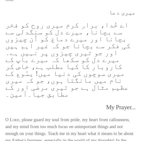
میری دعا
اے خُدا، براہِ کرم میری روح کو فخر
سے بچانا، میرے دل کو سنگدلی سے
بچانا اور میرے دماغ کو اُن چیزوں
کی فکر سے بچانا جو کہ غیر اہم ہیں
اور جو تیری چیزوں پر نہیں ہے۔
میرے دل کو سکھا کہ میرے باپ کے
کاروبار کا کیا مطلب ہے، خاص کر
میری سوچوں کی دنیا میں! یسُوع کے
نام میں مانگتا ہوں، جو کہ میری
عظیم مثال ہے جو تیری مرضی اور کے
مطابق جیا۔آمین۔
My Prayer...
O
Lord
, please guard my soul from pride, my heart from callousness,
and my mind from too much focus on unimportant things and not
enough on your things. Teach me in my heart what it means to be about
my Father's business, especially in the world of my thoughts! In the